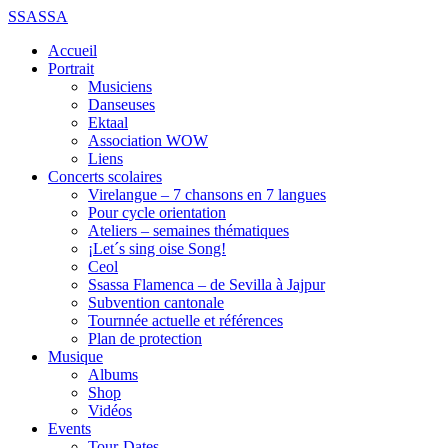
SSASSA
Accueil
Portrait
Musiciens
Danseuses
Ektaal
Association WOW
Liens
Concerts scolaires
Virelangue – 7 chansons en 7 langues
Pour cycle orientation
Ateliers – semaines thématiques
¡Let´s sing oise Song!
Ceol
Ssassa Flamenca – de Sevilla à Jajpur
Subvention cantonale
Tournnée actuelle et références
Plan de protection
Musique
Albums
Shop
Vidéos
Events
Tour-Dates