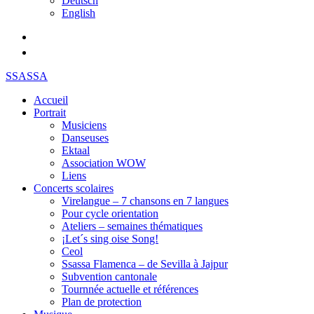
Deutsch
English
SSASSA
Accueil
Portrait
Musiciens
Danseuses
Ektaal
Association WOW
Liens
Concerts scolaires
Virelangue – 7 chansons en 7 langues
Pour cycle orientation
Ateliers – semaines thématiques
¡Let´s sing oise Song!
Ceol
Ssassa Flamenca – de Sevilla à Jajpur
Subvention cantonale
Tournnée actuelle et références
Plan de protection