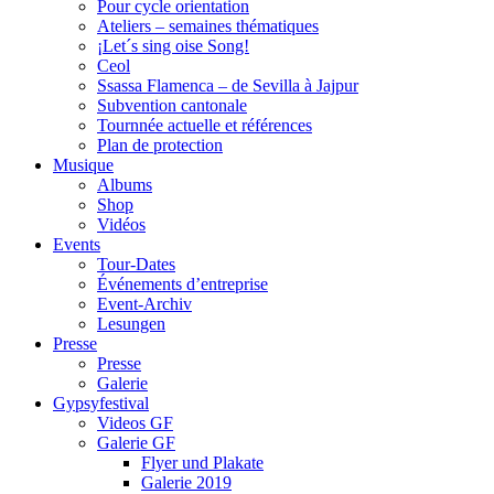
Pour cycle orientation
Ateliers – semaines thématiques
¡Let´s sing oise Song!
Ceol
Ssassa Flamenca – de Sevilla à Jajpur
Subvention cantonale
Tournnée actuelle et références
Plan de protection
Musique
Albums
Shop
Vidéos
Events
Tour-Dates
Événements d’entreprise
Event-Archiv
Lesungen
Presse
Presse
Galerie
Gypsyfestival
Videos GF
Galerie GF
Flyer und Plakate
Galerie 2019