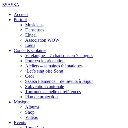
SSASSA
Accueil
Portrait
Musiciens
Danseuses
Ektaal
Association WOW
Liens
Concerts scolaires
Virelangue – 7 chansons en 7 langues
Pour cycle orientation
Ateliers – semaines thématiques
¡Let´s sing oise Song!
Ceol
Ssassa Flamenca – de Sevilla à Jajpur
Subvention cantonale
Tournnée actuelle et références
Plan de protection
Musique
Albums
Shop
Vidéos
Events
Tour-Dates