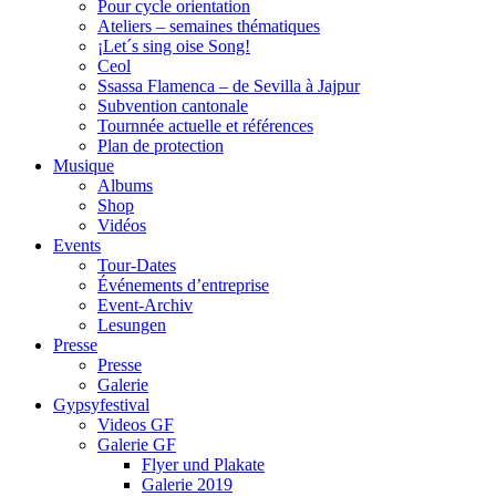
Pour cycle orientation
Ateliers – semaines thématiques
¡Let´s sing oise Song!
Ceol
Ssassa Flamenca – de Sevilla à Jajpur
Subvention cantonale
Tournnée actuelle et références
Plan de protection
Musique
Albums
Shop
Vidéos
Events
Tour-Dates
Événements d’entreprise
Event-Archiv
Lesungen
Presse
Presse
Galerie
Gypsyfestival
Videos GF
Galerie GF
Flyer und Plakate
Galerie 2019