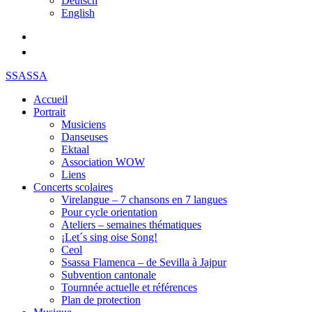
Deutsch
English
SSASSA
Accueil
Portrait
Musiciens
Danseuses
Ektaal
Association WOW
Liens
Concerts scolaires
Virelangue – 7 chansons en 7 langues
Pour cycle orientation
Ateliers – semaines thématiques
¡Let´s sing oise Song!
Ceol
Ssassa Flamenca – de Sevilla à Jajpur
Subvention cantonale
Tournnée actuelle et références
Plan de protection