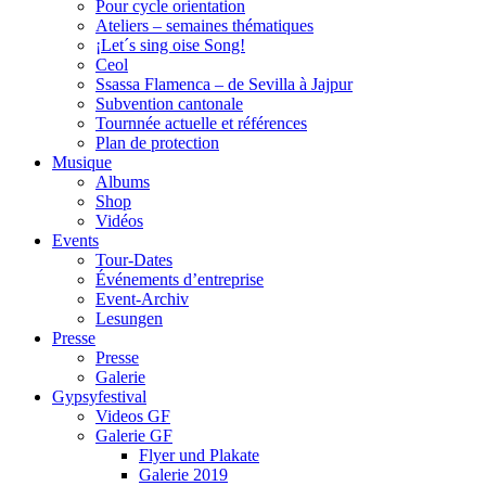
Pour cycle orientation
Ateliers – semaines thématiques
¡Let´s sing oise Song!
Ceol
Ssassa Flamenca – de Sevilla à Jajpur
Subvention cantonale
Tournnée actuelle et références
Plan de protection
Musique
Albums
Shop
Vidéos
Events
Tour-Dates
Événements d’entreprise
Event-Archiv
Lesungen
Presse
Presse
Galerie
Gypsyfestival
Videos GF
Galerie GF
Flyer und Plakate
Galerie 2019