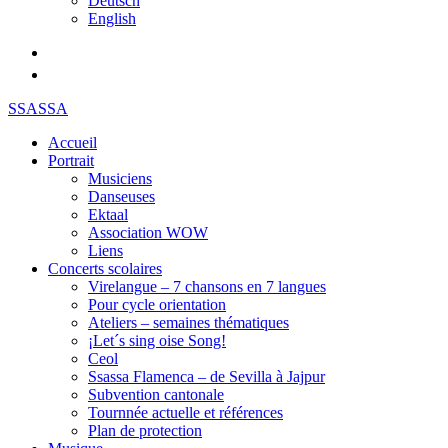
Deutsch
English
SSASSA
Accueil
Portrait
Musiciens
Danseuses
Ektaal
Association WOW
Liens
Concerts scolaires
Virelangue – 7 chansons en 7 langues
Pour cycle orientation
Ateliers – semaines thématiques
¡Let´s sing oise Song!
Ceol
Ssassa Flamenca – de Sevilla à Jajpur
Subvention cantonale
Tournnée actuelle et références
Plan de protection