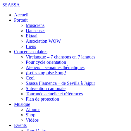
SSASSA
Accueil
Portrait
Musiciens
Danseuses
Ektaal
Association WOW
Liens
Concerts scolaires
Virelangue – 7 chansons en 7 langues
Pour cycle orientation
Ateliers – semaines thématiques
¡Let´s sing oise Song!
Ceol
Ssassa Flamenca – de Sevilla à Jajpur
Subvention cantonale
Tournnée actuelle et références
Plan de protection
Musique
Albums
Shop
Vidéos
Events
Tour-Dates