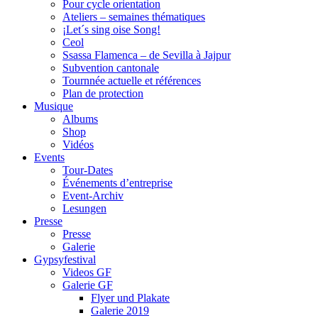
Pour cycle orientation
Ateliers – semaines thématiques
¡Let´s sing oise Song!
Ceol
Ssassa Flamenca – de Sevilla à Jajpur
Subvention cantonale
Tournnée actuelle et références
Plan de protection
Musique
Albums
Shop
Vidéos
Events
Tour-Dates
Événements d’entreprise
Event-Archiv
Lesungen
Presse
Presse
Galerie
Gypsyfestival
Videos GF
Galerie GF
Flyer und Plakate
Galerie 2019