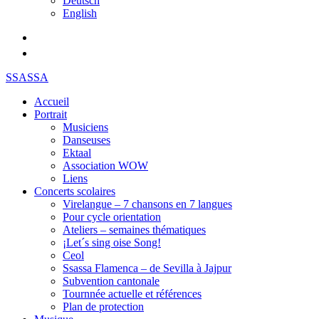
Deutsch
English
SSASSA
Accueil
Portrait
Musiciens
Danseuses
Ektaal
Association WOW
Liens
Concerts scolaires
Virelangue – 7 chansons en 7 langues
Pour cycle orientation
Ateliers – semaines thématiques
¡Let´s sing oise Song!
Ceol
Ssassa Flamenca – de Sevilla à Jajpur
Subvention cantonale
Tournnée actuelle et références
Plan de protection