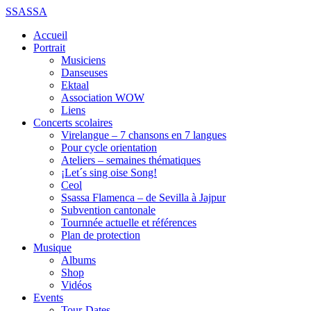
SSASSA
Accueil
Portrait
Musiciens
Danseuses
Ektaal
Association WOW
Liens
Concerts scolaires
Virelangue – 7 chansons en 7 langues
Pour cycle orientation
Ateliers – semaines thématiques
¡Let´s sing oise Song!
Ceol
Ssassa Flamenca – de Sevilla à Jajpur
Subvention cantonale
Tournnée actuelle et références
Plan de protection
Musique
Albums
Shop
Vidéos
Events
Tour-Dates