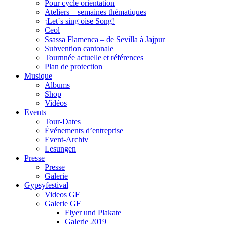
Pour cycle orientation
Ateliers – semaines thématiques
¡Let´s sing oise Song!
Ceol
Ssassa Flamenca – de Sevilla à Jajpur
Subvention cantonale
Tournnée actuelle et références
Plan de protection
Musique
Albums
Shop
Vidéos
Events
Tour-Dates
Événements d’entreprise
Event-Archiv
Lesungen
Presse
Presse
Galerie
Gypsyfestival
Videos GF
Galerie GF
Flyer und Plakate
Galerie 2019