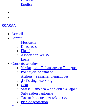
Deutsch
English
SSASSA
Accueil
Portrait
Musiciens
Danseuses
Ektaal
Association WOW
Liens
Concerts scolaires
Virelangue – 7 chansons en 7 langues
Pour cycle orientation
Ateliers – semaines thématiques
¡Let´s sing oise Song!
Ceol
Ssassa Flamenca – de Sevilla à Jajpur
Subvention cantonale
Tournnée actuelle et références
Plan de protection