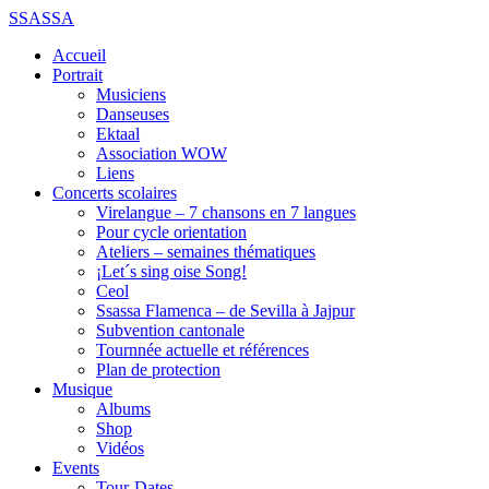
SSASSA
Accueil
Portrait
Musiciens
Danseuses
Ektaal
Association WOW
Liens
Concerts scolaires
Virelangue – 7 chansons en 7 langues
Pour cycle orientation
Ateliers – semaines thématiques
¡Let´s sing oise Song!
Ceol
Ssassa Flamenca – de Sevilla à Jajpur
Subvention cantonale
Tournnée actuelle et références
Plan de protection
Musique
Albums
Shop
Vidéos
Events
Tour-Dates