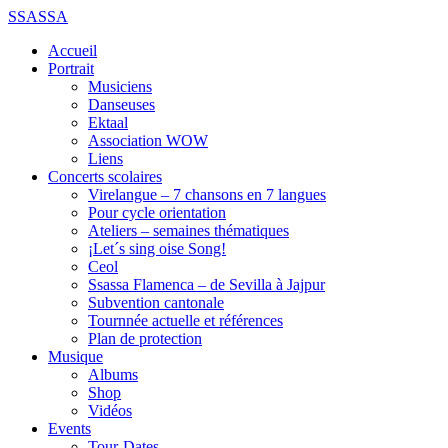
SSASSA
Accueil
Portrait
Musiciens
Danseuses
Ektaal
Association WOW
Liens
Concerts scolaires
Virelangue – 7 chansons en 7 langues
Pour cycle orientation
Ateliers – semaines thématiques
¡Let´s sing oise Song!
Ceol
Ssassa Flamenca – de Sevilla à Jajpur
Subvention cantonale
Tournnée actuelle et références
Plan de protection
Musique
Albums
Shop
Vidéos
Events
Tour-Dates