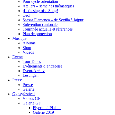
Pour cycle orientation
Ateliers – semaines thématiques
¡Let´s sing oise Song!
Ceol
Ssassa Flamenca – de Sevilla à Jajpur
Subvention cantonale
Tournnée actuelle et références
Plan de protection
Musique
Albums
Shop
Vidéos
Events
Tour-Dates
Événements d’entreprise
Event-Archiv
Lesungen
Presse
Presse
Galerie
Gypsyfestival
Videos GF
Galerie GF
Flyer und Plakate
Galerie 2019