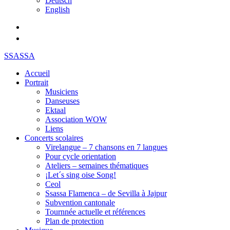
Deutsch
English
SSASSA
Accueil
Portrait
Musiciens
Danseuses
Ektaal
Association WOW
Liens
Concerts scolaires
Virelangue – 7 chansons en 7 langues
Pour cycle orientation
Ateliers – semaines thématiques
¡Let´s sing oise Song!
Ceol
Ssassa Flamenca – de Sevilla à Jajpur
Subvention cantonale
Tournnée actuelle et références
Plan de protection