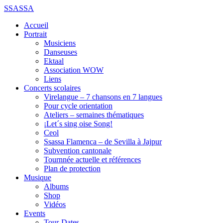
SSASSA
Accueil
Portrait
Musiciens
Danseuses
Ektaal
Association WOW
Liens
Concerts scolaires
Virelangue – 7 chansons en 7 langues
Pour cycle orientation
Ateliers – semaines thématiques
¡Let´s sing oise Song!
Ceol
Ssassa Flamenca – de Sevilla à Jajpur
Subvention cantonale
Tournnée actuelle et références
Plan de protection
Musique
Albums
Shop
Vidéos
Events
Tour-Dates