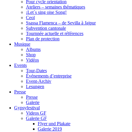
Pour cycle orientation
Ateliers – semaines thématiques
¡Let´s sing oise Song!
Ceol
Ssassa Flamenca – de Sevilla à Jajpur
Subvention cantonale
Tournnée actuelle et références
Plan de protection
Musique
Albums
Shop
Vidéos
Events
Tour-Dates
Événements d’entreprise
Event-Archiv
Lesungen
Presse
Presse
Galerie
Gypsyfestival
Videos GF
Galerie GF
Flyer und Plakate
Galerie 2019