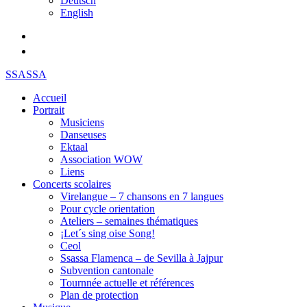
Deutsch
English
SSASSA
Accueil
Portrait
Musiciens
Danseuses
Ektaal
Association WOW
Liens
Concerts scolaires
Virelangue – 7 chansons en 7 langues
Pour cycle orientation
Ateliers – semaines thématiques
¡Let´s sing oise Song!
Ceol
Ssassa Flamenca – de Sevilla à Jajpur
Subvention cantonale
Tournnée actuelle et références
Plan de protection