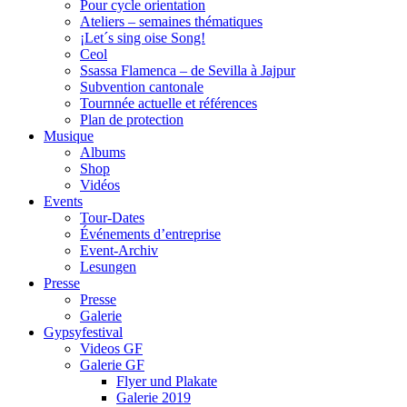
Pour cycle orientation
Ateliers – semaines thématiques
¡Let´s sing oise Song!
Ceol
Ssassa Flamenca – de Sevilla à Jajpur
Subvention cantonale
Tournnée actuelle et références
Plan de protection
Musique
Albums
Shop
Vidéos
Events
Tour-Dates
Événements d’entreprise
Event-Archiv
Lesungen
Presse
Presse
Galerie
Gypsyfestival
Videos GF
Galerie GF
Flyer und Plakate
Galerie 2019