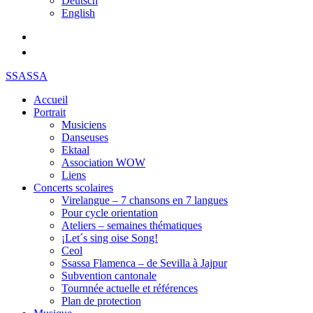
Deutsch
English
SSASSA
Accueil
Portrait
Musiciens
Danseuses
Ektaal
Association WOW
Liens
Concerts scolaires
Virelangue – 7 chansons en 7 langues
Pour cycle orientation
Ateliers – semaines thématiques
¡Let´s sing oise Song!
Ceol
Ssassa Flamenca – de Sevilla à Jajpur
Subvention cantonale
Tournnée actuelle et références
Plan de protection