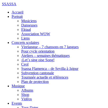
SSASSA
Accueil
Portrait
Musiciens
Danseuses
Ektaal
Association WOW
Liens
Concerts scolaires
Virelangue – 7 chansons en 7 langues
Pour cycle orientation
Ateliers – semaines thématiques
¡Let´s sing oise Song!
Ceol
Ssassa Flamenca – de Sevilla à Jajpur
Subvention cantonale
Tournnée actuelle et références
Plan de protection
Musique
Albums
Shop
Vidéos
Events
Tour-Dates