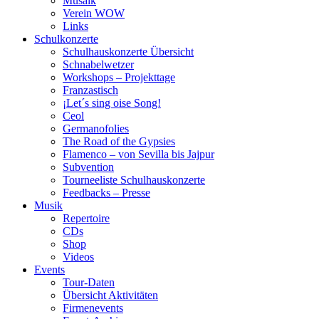
Musaik
Verein WOW
Links
Schulkonzerte
Schulhauskonzerte Übersicht
Schnabelwetzer
Workshops – Projekttage
Franzastisch
¡Let´s sing oise Song!
Ceol
Germanofolies
The Road of the Gypsies
Flamenco – von Sevilla bis Jajpur
Subvention
Tourneeliste Schulhauskonzerte
Feedbacks – Presse
Musik
Repertoire
CDs
Shop
Videos
Events
Tour-Daten
Übersicht Aktivitäten
Firmenevents