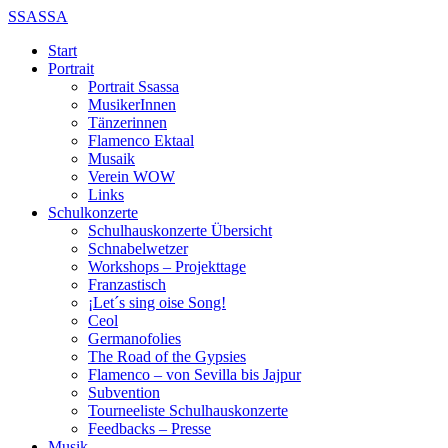
SSASSA
Start
Portrait
Portrait Ssassa
MusikerInnen
Tänzerinnen
Flamenco Ektaal
Musaik
Verein WOW
Links
Schulkonzerte
Schulhauskonzerte Übersicht
Schnabelwetzer
Workshops – Projekttage
Franzastisch
¡Let´s sing oise Song!
Ceol
Germanofolies
The Road of the Gypsies
Flamenco – von Sevilla bis Jajpur
Subvention
Tourneeliste Schulhauskonzerte
Feedbacks – Presse
Musik