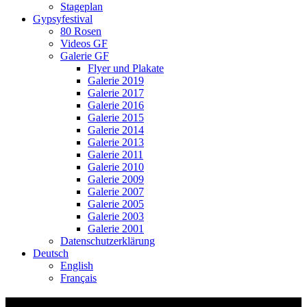
Stageplan
Gypsyfestival
80 Rosen
Videos GF
Galerie GF
Flyer und Plakate
Galerie 2019
Galerie 2017
Galerie 2016
Galerie 2015
Galerie 2014
Galerie 2013
Galerie 2011
Galerie 2010
Galerie 2009
Galerie 2007
Galerie 2005
Galerie 2003
Galerie 2001
Datenschutzerklärung
Deutsch
English
Français
Gypsyfestival 2014