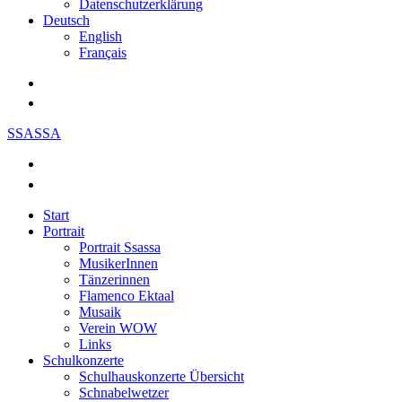
Datenschutzerklärung
Deutsch
English
Français
SSASSA
Start
Portrait
Portrait Ssassa
MusikerInnen
Tänzerinnen
Flamenco Ektaal
Musaik
Verein WOW
Links
Schulkonzerte
Schulhauskonzerte Übersicht
Schnabelwetzer