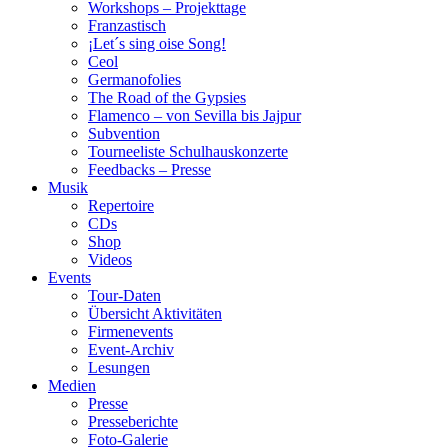
Workshops – Projekttage
Franzastisch
¡Let´s sing oise Song!
Ceol
Germanofolies
The Road of the Gypsies
Flamenco – von Sevilla bis Jajpur
Subvention
Tourneeliste Schulhauskonzerte
Feedbacks – Presse
Musik
Repertoire
CDs
Shop
Videos
Events
Tour-Daten
Übersicht Aktivitäten
Firmenevents
Event-Archiv
Lesungen
Medien
Presse
Presseberichte
Foto-Galerie