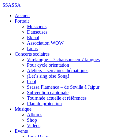
SSASSA
Accueil
Portrait
Musiciens
Danseuses
Ektaal
Association WOW
Liens
Concerts scolaires
Virelangue – 7 chansons en 7 langues
Pour cycle orientation
Ateliers – semaines thématiques
¡Let´s sing oise Song!
Ceol
Ssassa Flamenca – de Sevilla à Jajpur
Subvention cantonale
Tournnée actuelle et références
Plan de protection
Musique
Albums
Shop
Vidéos
Events
Tour-Dates