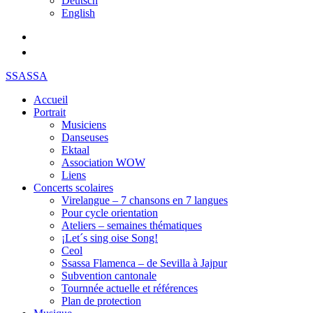
Deutsch
English
SSASSA
Accueil
Portrait
Musiciens
Danseuses
Ektaal
Association WOW
Liens
Concerts scolaires
Virelangue – 7 chansons en 7 langues
Pour cycle orientation
Ateliers – semaines thématiques
¡Let´s sing oise Song!
Ceol
Ssassa Flamenca – de Sevilla à Jajpur
Subvention cantonale
Tournnée actuelle et références
Plan de protection