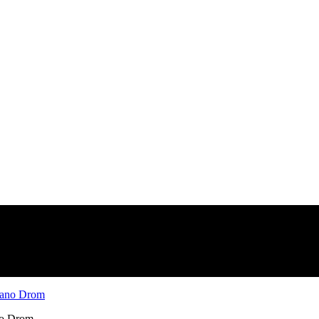
_09_26_2228_0079 Romano Drom
 Romano Drom
no Drom