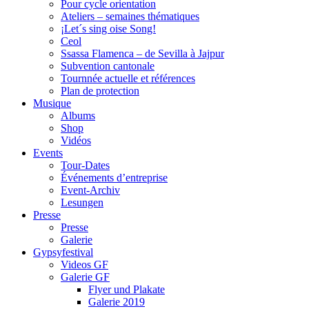
Pour cycle orientation
Ateliers – semaines thématiques
¡Let´s sing oise Song!
Ceol
Ssassa Flamenca – de Sevilla à Jajpur
Subvention cantonale
Tournnée actuelle et références
Plan de protection
Musique
Albums
Shop
Vidéos
Events
Tour-Dates
Événements d’entreprise
Event-Archiv
Lesungen
Presse
Presse
Galerie
Gypsyfestival
Videos GF
Galerie GF
Flyer und Plakate
Galerie 2019