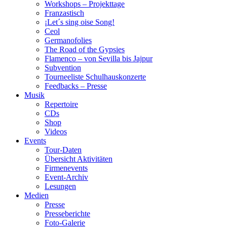
Workshops – Projekttage
Franzastisch
¡Let´s sing oise Song!
Ceol
Germanofolies
The Road of the Gypsies
Flamenco – von Sevilla bis Jajpur
Subvention
Tourneeliste Schulhauskonzerte
Feedbacks – Presse
Musik
Repertoire
CDs
Shop
Videos
Events
Tour-Daten
Übersicht Aktivitäten
Firmenevents
Event-Archiv
Lesungen
Medien
Presse
Presseberichte
Foto-Galerie