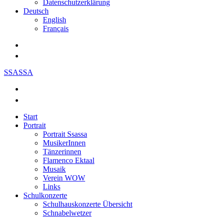
Datenschutzerklärung
Deutsch
English
Français
SSASSA
Start
Portrait
Portrait Ssassa
MusikerInnen
Tänzerinnen
Flamenco Ektaal
Musaik
Verein WOW
Links
Schulkonzerte
Schulhauskonzerte Übersicht
Schnabelwetzer