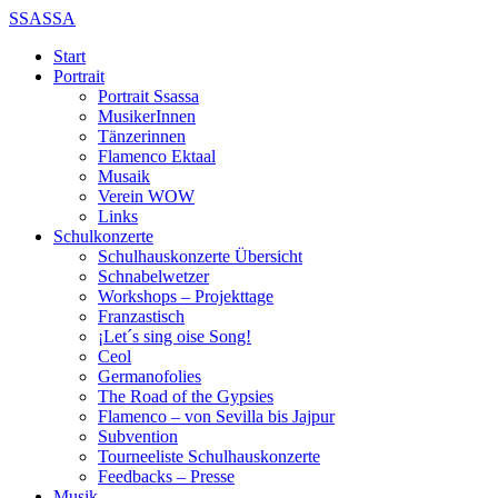
SSASSA
Start
Portrait
Portrait Ssassa
MusikerInnen
Tänzerinnen
Flamenco Ektaal
Musaik
Verein WOW
Links
Schulkonzerte
Schulhauskonzerte Übersicht
Schnabelwetzer
Workshops – Projekttage
Franzastisch
¡Let´s sing oise Song!
Ceol
Germanofolies
The Road of the Gypsies
Flamenco – von Sevilla bis Jajpur
Subvention
Tourneeliste Schulhauskonzerte
Feedbacks – Presse
Musik