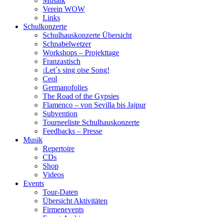
Musaik
Verein WOW
Links
Schulkonzerte
Schulhauskonzerte Übersicht
Schnabelwetzer
Workshops – Projekttage
Franzastisch
¡Let´s sing oise Song!
Ceol
Germanofolies
The Road of the Gypsies
Flamenco – von Sevilla bis Jajpur
Subvention
Tourneeliste Schulhauskonzerte
Feedbacks – Presse
Musik
Repertoire
CDs
Shop
Videos
Events
Tour-Daten
Übersicht Aktivitäten
Firmenevents