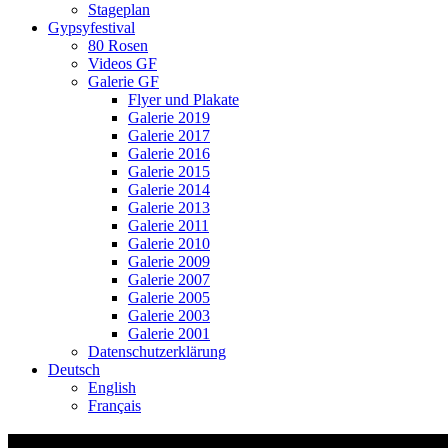
Stageplan
Gypsyfestival
80 Rosen
Videos GF
Galerie GF
Flyer und Plakate
Galerie 2019
Galerie 2017
Galerie 2016
Galerie 2015
Galerie 2014
Galerie 2013
Galerie 2011
Galerie 2010
Galerie 2009
Galerie 2007
Galerie 2005
Galerie 2003
Galerie 2001
Datenschutzerklärung
Deutsch
English
Français
Gypsyfestival 2014 Haindl_Cedric_2014_0