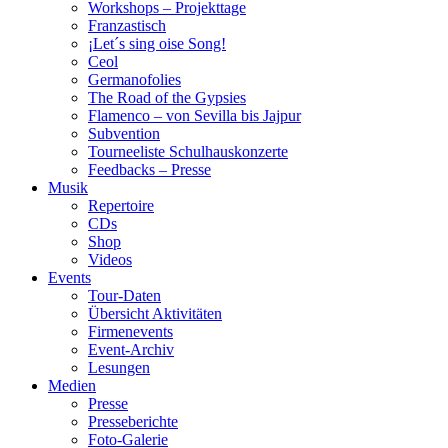
Workshops – Projekttage
Franzastisch
¡Let´s sing oise Song!
Ceol
Germanofolies
The Road of the Gypsies
Flamenco – von Sevilla bis Jajpur
Subvention
Tourneeliste Schulhauskonzerte
Feedbacks – Presse
Musik
Repertoire
CDs
Shop
Videos
Events
Tour-Daten
Übersicht Aktivitäten
Firmenevents
Event-Archiv
Lesungen
Medien
Presse
Presseberichte
Foto-Galerie