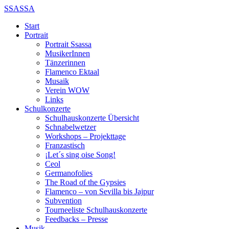
SSASSA
Start
Portrait
Portrait Ssassa
MusikerInnen
Tänzerinnen
Flamenco Ektaal
Musaik
Verein WOW
Links
Schulkonzerte
Schulhauskonzerte Übersicht
Schnabelwetzer
Workshops – Projekttage
Franzastisch
¡Let´s sing oise Song!
Ceol
Germanofolies
The Road of the Gypsies
Flamenco – von Sevilla bis Jajpur
Subvention
Tourneeliste Schulhauskonzerte
Feedbacks – Presse
Musik