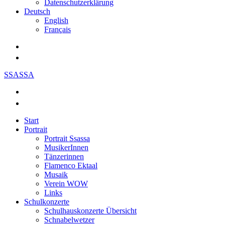
Datenschutzerklärung
Deutsch
English
Français
SSASSA
Start
Portrait
Portrait Ssassa
MusikerInnen
Tänzerinnen
Flamenco Ektaal
Musaik
Verein WOW
Links
Schulkonzerte
Schulhauskonzerte Übersicht
Schnabelwetzer