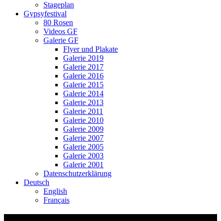
Stageplan
Gypsyfestival
80 Rosen
Videos GF
Galerie GF
Flyer und Plakate
Galerie 2019
Galerie 2017
Galerie 2016
Galerie 2015
Galerie 2014
Galerie 2013
Galerie 2011
Galerie 2010
Galerie 2009
Galerie 2007
Galerie 2005
Galerie 2003
Galerie 2001
Datenschutzerklärung
Deutsch
English
Français
TG Sulgen 2022 Bericht kultureller