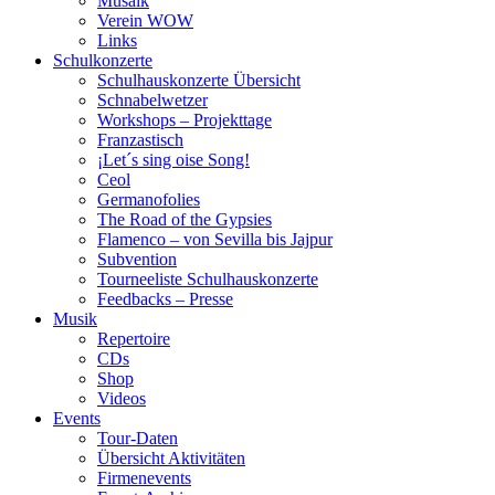
Musaik
Verein WOW
Links
Schulkonzerte
Schulhauskonzerte Übersicht
Schnabelwetzer
Workshops – Projekttage
Franzastisch
¡Let´s sing oise Song!
Ceol
Germanofolies
The Road of the Gypsies
Flamenco – von Sevilla bis Jajpur
Subvention
Tourneeliste Schulhauskonzerte
Feedbacks – Presse
Musik
Repertoire
CDs
Shop
Videos
Events
Tour-Daten
Übersicht Aktivitäten
Firmenevents