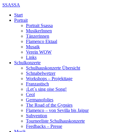
SSASSA
Start
Portrait
Portrait Ssassa
MusikerInnen
Tänzerinnen
Flamenco Ektaal
Musaik
Verein WOW
Links
Schulkonzerte
Schulhauskonzerte Übersicht
Schnabelwetzer
Workshops – Projekttage
Franzastisch
¡Let´s sing oise Song!
Ceol
Germanofolies
The Road of the Gypsies
Flamenco – von Sevilla bis Jajpur
Subvention
Tourneeliste Schulhauskonzerte
Feedbacks – Presse
Musik