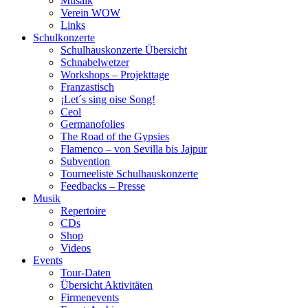
Musaik
Verein WOW
Links
Schulkonzerte
Schulhauskonzerte Übersicht
Schnabelwetzer
Workshops – Projekttage
Franzastisch
¡Let´s sing oise Song!
Ceol
Germanofolies
The Road of the Gypsies
Flamenco – von Sevilla bis Jajpur
Subvention
Tourneeliste Schulhauskonzerte
Feedbacks – Presse
Musik
Repertoire
CDs
Shop
Videos
Events
Tour-Daten
Übersicht Aktivitäten
Firmenevents