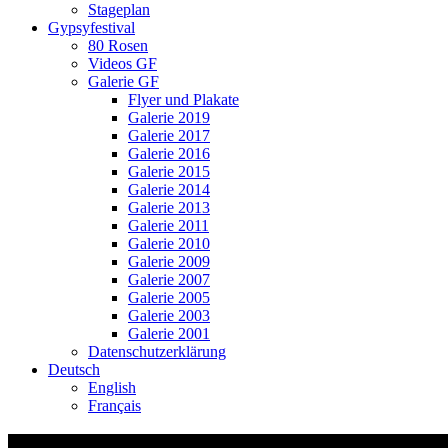
Stageplan
Gypsyfestival
80 Rosen
Videos GF
Galerie GF
Flyer und Plakate
Galerie 2019
Galerie 2017
Galerie 2016
Galerie 2015
Galerie 2014
Galerie 2013
Galerie 2011
Galerie 2010
Galerie 2009
Galerie 2007
Galerie 2005
Galerie 2003
Galerie 2001
Datenschutzerklärung
Deutsch
English
Français
Flyer Ssassa Stadtpicknick 2025a