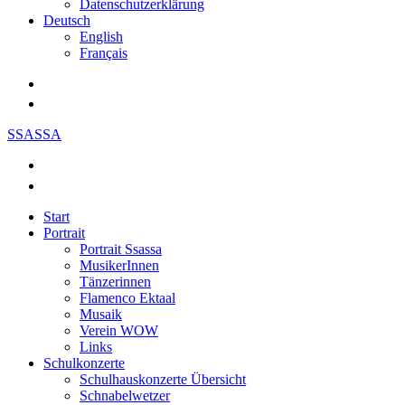
Datenschutzerklärung
Deutsch
English
Français
SSASSA
Start
Portrait
Portrait Ssassa
MusikerInnen
Tänzerinnen
Flamenco Ektaal
Musaik
Verein WOW
Links
Schulkonzerte
Schulhauskonzerte Übersicht
Schnabelwetzer