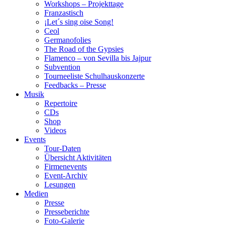
Workshops – Projekttage
Franzastisch
¡Let´s sing oise Song!
Ceol
Germanofolies
The Road of the Gypsies
Flamenco – von Sevilla bis Jajpur
Subvention
Tourneeliste Schulhauskonzerte
Feedbacks – Presse
Musik
Repertoire
CDs
Shop
Videos
Events
Tour-Daten
Übersicht Aktivitäten
Firmenevents
Event-Archiv
Lesungen
Medien
Presse
Presseberichte
Foto-Galerie