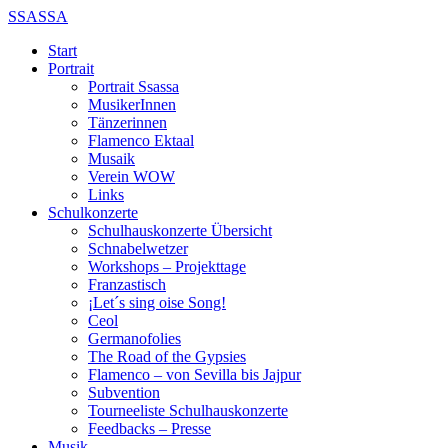
SSASSA
Start
Portrait
Portrait Ssassa
MusikerInnen
Tänzerinnen
Flamenco Ektaal
Musaik
Verein WOW
Links
Schulkonzerte
Schulhauskonzerte Übersicht
Schnabelwetzer
Workshops – Projekttage
Franzastisch
¡Let´s sing oise Song!
Ceol
Germanofolies
The Road of the Gypsies
Flamenco – von Sevilla bis Jajpur
Subvention
Tourneeliste Schulhauskonzerte
Feedbacks – Presse
Musik