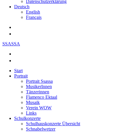
Datenschutzerklärung
Deutsch
English
Français
SSASSA
Start
Portrait
Portrait Ssassa
MusikerInnen
Tänzerinnen
Flamenco Ektaal
Musaik
Verein WOW
Links
Schulkonzerte
Schulhauskonzerte Übersicht
Schnabelwetzer