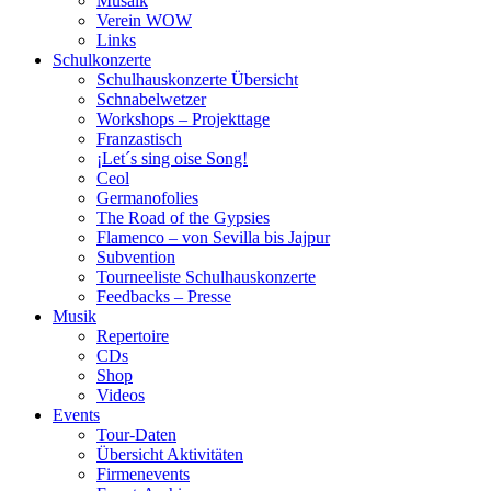
Musaik
Verein WOW
Links
Schulkonzerte
Schulhauskonzerte Übersicht
Schnabelwetzer
Workshops – Projekttage
Franzastisch
¡Let´s sing oise Song!
Ceol
Germanofolies
The Road of the Gypsies
Flamenco – von Sevilla bis Jajpur
Subvention
Tourneeliste Schulhauskonzerte
Feedbacks – Presse
Musik
Repertoire
CDs
Shop
Videos
Events
Tour-Daten
Übersicht Aktivitäten
Firmenevents