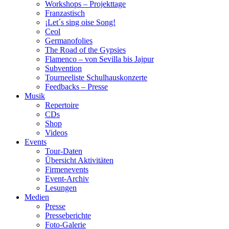
Workshops – Projekttage
Franzastisch
¡Let´s sing oise Song!
Ceol
Germanofolies
The Road of the Gypsies
Flamenco – von Sevilla bis Jajpur
Subvention
Tourneeliste Schulhauskonzerte
Feedbacks – Presse
Musik
Repertoire
CDs
Shop
Videos
Events
Tour-Daten
Übersicht Aktivitäten
Firmenevents
Event-Archiv
Lesungen
Medien
Presse
Presseberichte
Foto-Galerie