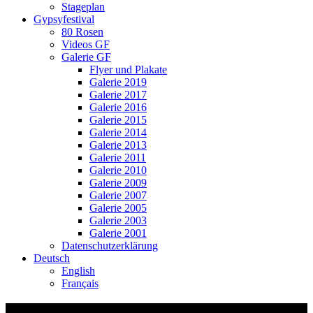
Stageplan
Gypsyfestival
80 Rosen
Videos GF
Galerie GF
Flyer und Plakate
Galerie 2019
Galerie 2017
Galerie 2016
Galerie 2015
Galerie 2014
Galerie 2013
Galerie 2011
Galerie 2010
Galerie 2009
Galerie 2007
Galerie 2005
Galerie 2003
Galerie 2001
Datenschutzerklärung
Deutsch
English
Français
ZH Adlikon Flyer 07.09.2024