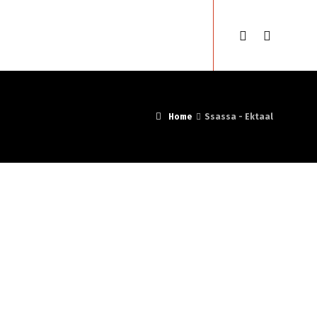
ien
Gypsyfestival
Deutsch
Home
Ssassa - Ektaal