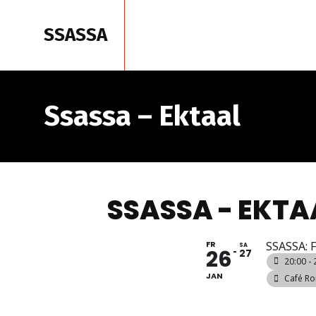
SSASSA
Start
Ssassa – Ektaal
SSASSA - EKTA
FR
SSASSA:
SA
26
27
20:00 - 
JAN
Café Ro