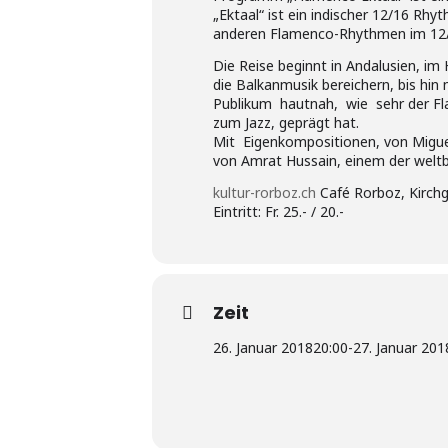
„Ektaal“ ist ein indischer 12/16 Rh
anderen Flamenco-Rhythmen im 12/
Die Reise beginnt in Andalusien, i
die Balkanmusik bereichern, bis hi
Publikum hautnah, wie sehr der Fla
zum Jazz, geprägt hat.
Mit Eigenkompositionen, von Miguel
von Amrat Hussain, einem der weltbe
kultur-rorboz.ch
Café Rorboz, Kirchg
Eintritt: Fr. 25.- / 20.-
Zeit
26. Januar 2018
20:00
-
27. Januar 201