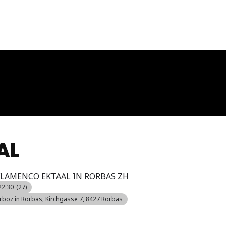
Portrait
Schulkonzerte
Musik
Events
Med
AL
 FLAMENCO EKTAAL IN RORBAS ZH
22:30
(27)
rboz in Rorbas
, Kirchgasse 7, 8427 Rorbas