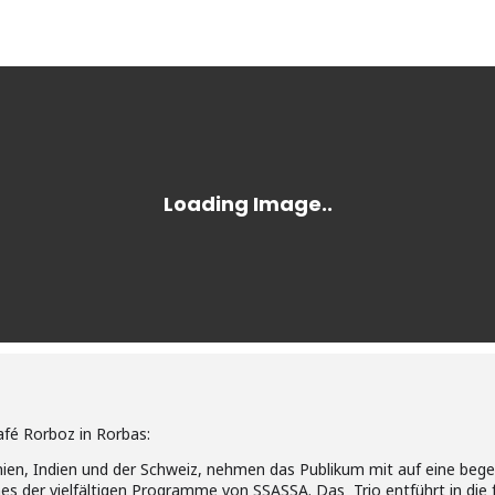
afé Rorboz in Rorbas:
ien, Indien und der Schweiz, nehmen das Publikum mit auf eine bege
es der vielfältigen Programme von SSASSA. Das Trio entführt in die 