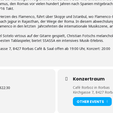
ythmus, den Romas vor vielen hundert Jahren nach Spanien mitgebrach
16 Takt.
m Herzen des Flamenco, führt über Skopje und Istanbul, wo Flamenc
n nach Jajpur in Rajasthan, der Wiege der Roma. In diesem abwechslu
menco in den letzten Jahrzehnten die internationale Musikszene, a
 Sotelo virtous auf der Gitarre gespielt, Christian Fotschs melanc
sten Tablaspieler, bietet SSASSA ein intensives Musik-Erlebnis.
asse 7, 8427 Rorbas Café & Saal offen ab 19:00 Uhr, Konzert: 20:00
Konzertraum
Café Rorboz in Rorbas
8
22:30
Kirchgasse 7, 8427 Rorb
OTHER EVENTS