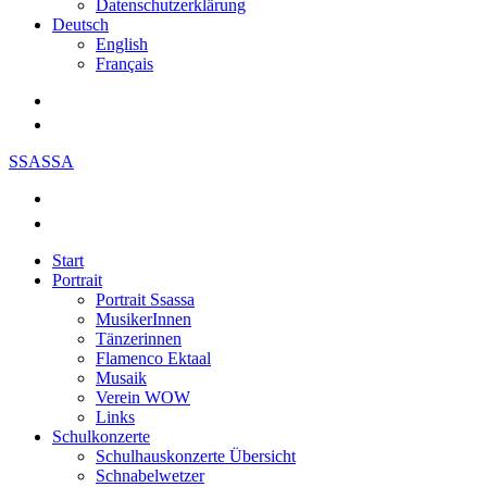
Datenschutzerklärung
Deutsch
English
Français
SSASSA
Start
Portrait
Portrait Ssassa
MusikerInnen
Tänzerinnen
Flamenco Ektaal
Musaik
Verein WOW
Links
Schulkonzerte
Schulhauskonzerte Übersicht
Schnabelwetzer