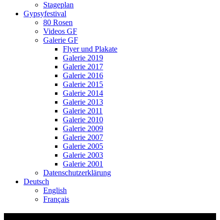
Stageplan
Gypsyfestival
80 Rosen
Videos GF
Galerie GF
Flyer und Plakate
Galerie 2019
Galerie 2017
Galerie 2016
Galerie 2015
Galerie 2014
Galerie 2013
Galerie 2011
Galerie 2010
Galerie 2009
Galerie 2007
Galerie 2005
Galerie 2003
Galerie 2001
Datenschutzerklärung
Deutsch
English
Français
Ssassa