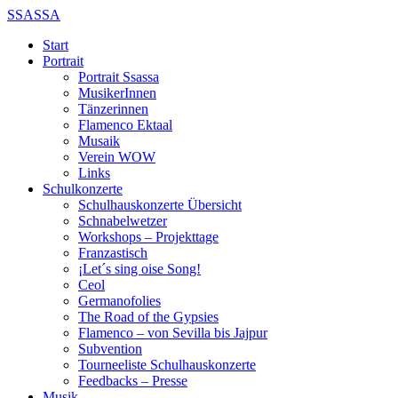
SSASSA
Start
Portrait
Portrait Ssassa
MusikerInnen
Tänzerinnen
Flamenco Ektaal
Musaik
Verein WOW
Links
Schulkonzerte
Schulhauskonzerte Übersicht
Schnabelwetzer
Workshops – Projekttage
Franzastisch
¡Let´s sing oise Song!
Ceol
Germanofolies
The Road of the Gypsies
Flamenco – von Sevilla bis Jajpur
Subvention
Tourneeliste Schulhauskonzerte
Feedbacks – Presse
Musik