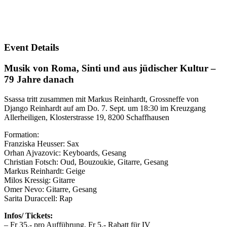
Event Details
Musik von Roma, Sinti und aus jüdischer Kultur –
79 Jahre danach
Ssassa tritt zusammen mit Markus Reinhardt, Grossneffe von
Django Reinhardt auf am Do. 7. Sept. um 18:30 im Kreuzgang
Allerheiligen, Klosterstrasse 19, 8200 Schaffhausen
Formation:
Franziska Heusser: Sax
Orhan Ajvazovic: Keyboards, Gesang
Christian Fotsch: Oud, Bouzoukie, Gitarre, Gesang
Markus Reinhardt: Geige
Milos Kressig: Gitarre
Omer Nevo: Gitarre, Gesang
Sarita Duraccell: Rap
Infos/ Tickets:
– Fr 35.- pro Aufführung, Fr 5.- Rabatt für IV