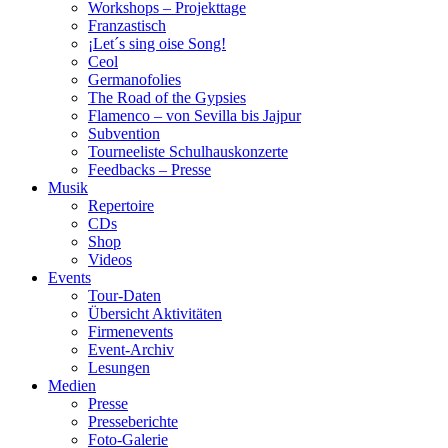
Workshops – Projekttage
Franzastisch
¡Let´s sing oise Song!
Ceol
Germanofolies
The Road of the Gypsies
Flamenco – von Sevilla bis Jajpur
Subvention
Tourneeliste Schulhauskonzerte
Feedbacks – Presse
Musik
Repertoire
CDs
Shop
Videos
Events
Tour-Daten
Übersicht Aktivitäten
Firmenevents
Event-Archiv
Lesungen
Medien
Presse
Presseberichte
Foto-Galerie