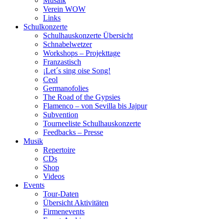
Musaik
Verein WOW
Links
Schulkonzerte
Schulhauskonzerte Übersicht
Schnabelwetzer
Workshops – Projekttage
Franzastisch
¡Let´s sing oise Song!
Ceol
Germanofolies
The Road of the Gypsies
Flamenco – von Sevilla bis Jajpur
Subvention
Tourneeliste Schulhauskonzerte
Feedbacks – Presse
Musik
Repertoire
CDs
Shop
Videos
Events
Tour-Daten
Übersicht Aktivitäten
Firmenevents