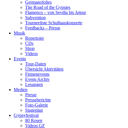
Germanofolies
The Road of the Gypsies
Flamenco – von Sevilla bis Jajpur
Subvention
Tourneeliste Schulhauskonzerte
Feedbacks – Presse
Musik
Repertoire
CDs
Shop
Videos
Events
Tour-Daten
Übersicht Aktivitäten
Firmenevents
Event-Archiv
Lesungen
Medien
Presse
Presseberichte
Foto-Galerie
Stageplan
Gypsyfestival
80 Rosen
Videos GF