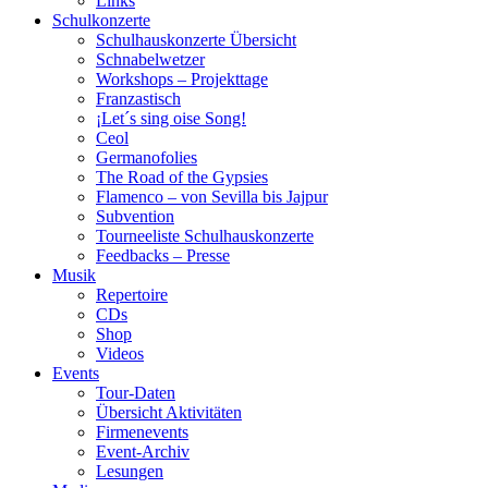
Links
Schulkonzerte
Schulhauskonzerte Übersicht
Schnabelwetzer
Workshops – Projekttage
Franzastisch
¡Let´s sing oise Song!
Ceol
Germanofolies
The Road of the Gypsies
Flamenco – von Sevilla bis Jajpur
Subvention
Tourneeliste Schulhauskonzerte
Feedbacks – Presse
Musik
Repertoire
CDs
Shop
Videos
Events
Tour-Daten
Übersicht Aktivitäten
Firmenevents
Event-Archiv
Lesungen