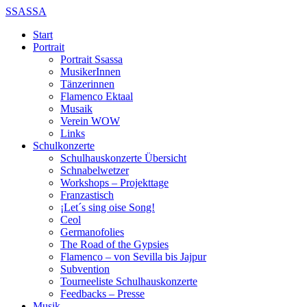
SSASSA
Start
Portrait
Portrait Ssassa
MusikerInnen
Tänzerinnen
Flamenco Ektaal
Musaik
Verein WOW
Links
Schulkonzerte
Schulhauskonzerte Übersicht
Schnabelwetzer
Workshops – Projekttage
Franzastisch
¡Let´s sing oise Song!
Ceol
Germanofolies
The Road of the Gypsies
Flamenco – von Sevilla bis Jajpur
Subvention
Tourneeliste Schulhauskonzerte
Feedbacks – Presse
Musik