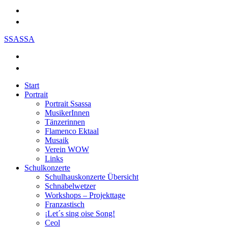
SSASSA
Start
Portrait
Portrait Ssassa
MusikerInnen
Tänzerinnen
Flamenco Ektaal
Musaik
Verein WOW
Links
Schulkonzerte
Schulhauskonzerte Übersicht
Schnabelwetzer
Workshops – Projekttage
Franzastisch
¡Let´s sing oise Song!
Ceol