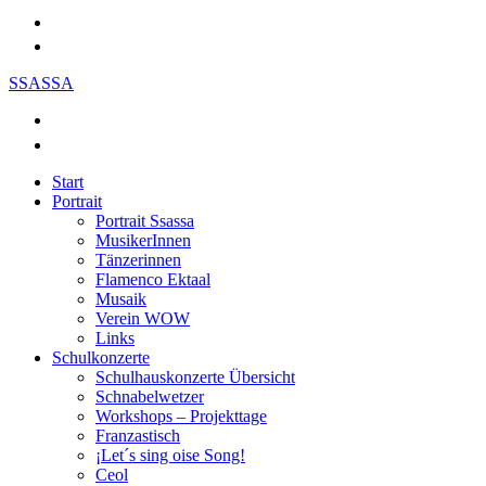
SSASSA
Start
Portrait
Portrait Ssassa
MusikerInnen
Tänzerinnen
Flamenco Ektaal
Musaik
Verein WOW
Links
Schulkonzerte
Schulhauskonzerte Übersicht
Schnabelwetzer
Workshops – Projekttage
Franzastisch
¡Let´s sing oise Song!
Ceol