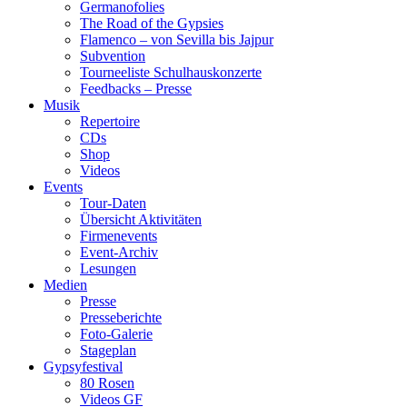
Germanofolies
The Road of the Gypsies
Flamenco – von Sevilla bis Jajpur
Subvention
Tourneeliste Schulhauskonzerte
Feedbacks – Presse
Musik
Repertoire
CDs
Shop
Videos
Events
Tour-Daten
Übersicht Aktivitäten
Firmenevents
Event-Archiv
Lesungen
Medien
Presse
Presseberichte
Foto-Galerie
Stageplan
Gypsyfestival
80 Rosen
Videos GF