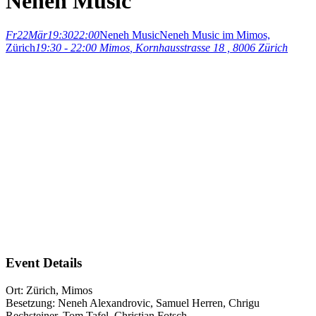
Neneh Music
Fr
22
Mär
19:30
22:00
Neneh Music
Neneh Music im Mimos,
Zürich
19:30 - 22:00
Mimos
, Kornhausstrasse 18 , 8006 Zürich
Event Details
Ort: Zürich, Mimos
Besetzung: Neneh Alexandrovic, Samuel Herren, Chrigu
Rechsteiner, Tom Tafel, Christian Fotsch