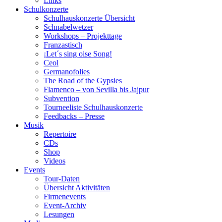
Links
Schulkonzerte
Schulhauskonzerte Übersicht
Schnabelwetzer
Workshops – Projekttage
Franzastisch
¡Let´s sing oise Song!
Ceol
Germanofolies
The Road of the Gypsies
Flamenco – von Sevilla bis Jajpur
Subvention
Tourneeliste Schulhauskonzerte
Feedbacks – Presse
Musik
Repertoire
CDs
Shop
Videos
Events
Tour-Daten
Übersicht Aktivitäten
Firmenevents
Event-Archiv
Lesungen