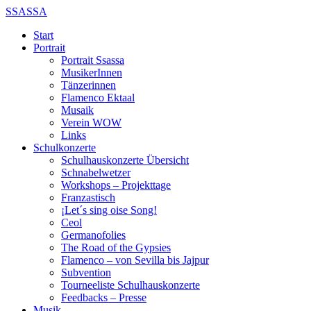
SSASSA
Start
Portrait
Portrait Ssassa
MusikerInnen
Tänzerinnen
Flamenco Ektaal
Musaik
Verein WOW
Links
Schulkonzerte
Schulhauskonzerte Übersicht
Schnabelwetzer
Workshops – Projekttage
Franzastisch
¡Let´s sing oise Song!
Ceol
Germanofolies
The Road of the Gypsies
Flamenco – von Sevilla bis Jajpur
Subvention
Tourneeliste Schulhauskonzerte
Feedbacks – Presse
Musik