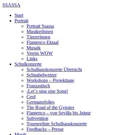
SSASSA
Start
Portrait
Portrait Ssassa
MusikerInnen
Tänzerinnen
Flamenco Ektaal
Musaik
Verein WOW
Links
Schulkonzerte
Schulhauskonzerte Übersicht
Schnabelwetzer
Workshops – Projekttage
Franzastisch
¡Let´s sing oise Song!
Ceol
Germanofolies
The Road of the Gypsies
Flamenco – von Sevilla bis Jajpur
Subvention
Tourneeliste Schulhauskonzerte
Feedbacks – Presse
Musik