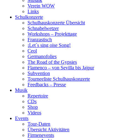
Musaik
Verein WOW
Links
Schulkonzerte
Schulhauskonzerte Übersicht
Schnabelwetzer
Workshops – Projekttage
Franzastisch
¡Let´s sing oise Song!
Ceol
Germanofolies
The Road of the Gypsies
Flamenco – von Sevilla bis Jajpur
Subvention
Tourneeliste Schulhauskonzerte
Feedbacks – Presse
Musik
Repertoire
CDs
Shop
Videos
Events
Tour-Daten
Übersicht Aktivitäten
Firmenevents