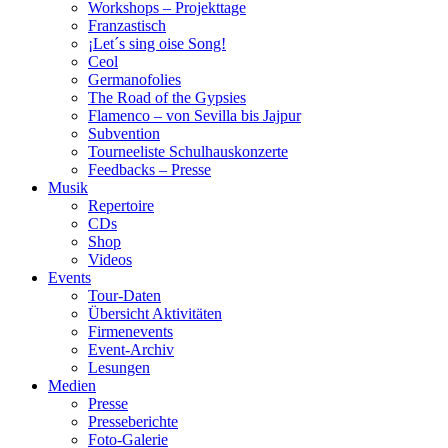
Workshops – Projekttage
Franzastisch
¡Let´s sing oise Song!
Ceol
Germanofolies
The Road of the Gypsies
Flamenco – von Sevilla bis Jajpur
Subvention
Tourneeliste Schulhauskonzerte
Feedbacks – Presse
Musik
Repertoire
CDs
Shop
Videos
Events
Tour-Daten
Übersicht Aktivitäten
Firmenevents
Event-Archiv
Lesungen
Medien
Presse
Presseberichte
Foto-Galerie