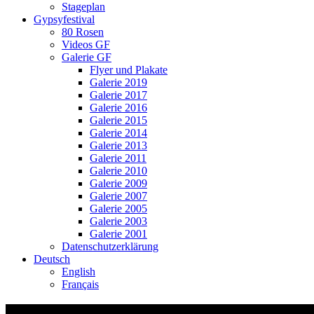
Stageplan
Gypsyfestival
80 Rosen
Videos GF
Galerie GF
Flyer und Plakate
Galerie 2019
Galerie 2017
Galerie 2016
Galerie 2015
Galerie 2014
Galerie 2013
Galerie 2011
Galerie 2010
Galerie 2009
Galerie 2007
Galerie 2005
Galerie 2003
Galerie 2001
Datenschutzerklärung
Deutsch
English
Français
Lesung Sabine Haupt Zürich Hottingersaa