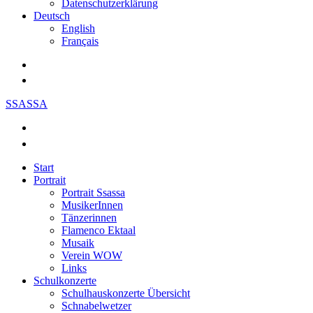
Datenschutzerklärung
Deutsch
English
Français
SSASSA
Start
Portrait
Portrait Ssassa
MusikerInnen
Tänzerinnen
Flamenco Ektaal
Musaik
Verein WOW
Links
Schulkonzerte
Schulhauskonzerte Übersicht
Schnabelwetzer