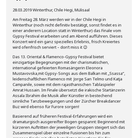
28.03.2019 Winterthur, Chile Hegi, Mülisaal
Am Freitag 28. März werden wir in der Chile Hegi in
Winterthur (noch nicht definitiv bestätigt, sonst findet es in
einer anderern Location statt in Winterthur) das Finale vom
Gypsy Festival erarbeiten und am Abend aufführen. Dieses
Konzert wird ein ganz spezielles Erlebnis, frisch Kreiertes
wird ofenfrisch serviert – don’t miss it 😉
Das 13. Oriental & Flamenco-Gypsy Festival bietet
einzigartige Begegnungen mit der charismatischen,
international gefeierten Romasängerin Eleonora
Mustavovska,mit Gypsy-Songs aus dem Balkan mit „Ssassa“,
leidenschaftlichen Flamenco mit Jorge San Telmo und Katja
Campanile, sowie mit dem rajasthanischen Tablaspieler
Amrat Hussain. Im Finale übersetzt die irakische Startänzerin
Assala Ibrahim die Musik aller Künstler in bestechend
sinnliche Tanzbewegungen und der Zürcher Breakdancer
Buz wird ebenso für Furore sorgen!
Basierend auf früheren Festival-Erfahrungen wird ein
dramaturgisch ausgereifter Bogen gespannt: Beginnend mit
kürzeren Auftritten der jeweiligen Gruppen steigert sich das
Zusammenspiel über einzelne Fusionen bis hin zum