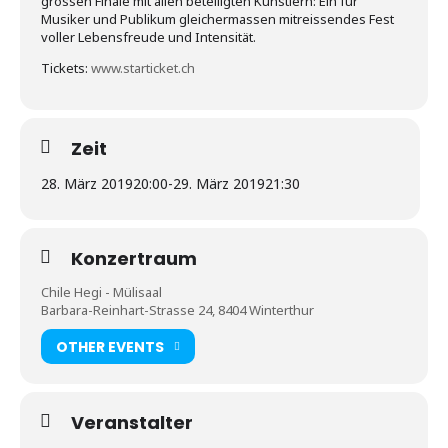
grossen Finale mit allen beteiligten Künstlern: Ein für
Musiker und Publikum gleichermassen mitreissendes Fest
voller Lebensfreude und Intensität.
Tickets:
www.starticket.ch
Zeit
28. März 2019
20:00
-
29. März 2019
21:30
Konzertraum
Chile Hegi - Mülisaal
Barbara-Reinhart-Strasse 24, 8404 Winterthur
OTHER EVENTS
Veranstalter