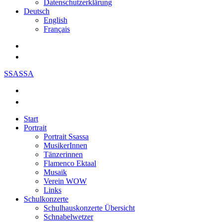
Datenschutzerklärung
Deutsch
English
Français
SSASSA
Start
Portrait
Portrait Ssassa
MusikerInnen
Tänzerinnen
Flamenco Ektaal
Musaik
Verein WOW
Links
Schulkonzerte
Schulhauskonzerte Übersicht
Schnabelwetzer