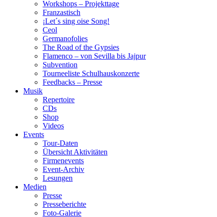
Workshops – Projekttage
Franzastisch
¡Let´s sing oise Song!
Ceol
Germanofolies
The Road of the Gypsies
Flamenco – von Sevilla bis Jajpur
Subvention
Tourneeliste Schulhauskonzerte
Feedbacks – Presse
Musik
Repertoire
CDs
Shop
Videos
Events
Tour-Daten
Übersicht Aktivitäten
Firmenevents
Event-Archiv
Lesungen
Medien
Presse
Presseberichte
Foto-Galerie