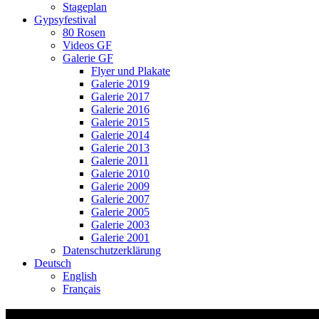
Stageplan
Gypsyfestival
80 Rosen
Videos GF
Galerie GF
Flyer und Plakate
Galerie 2019
Galerie 2017
Galerie 2016
Galerie 2015
Galerie 2014
Galerie 2013
Galerie 2011
Galerie 2010
Galerie 2009
Galerie 2007
Galerie 2005
Galerie 2003
Galerie 2001
Datenschutzerklärung
Deutsch
English
Français
Gleis 21 – Dietikon