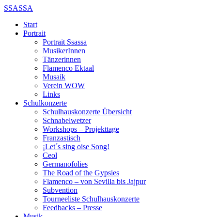
SSASSA
Start
Portrait
Portrait Ssassa
MusikerInnen
Tänzerinnen
Flamenco Ektaal
Musaik
Verein WOW
Links
Schulkonzerte
Schulhauskonzerte Übersicht
Schnabelwetzer
Workshops – Projekttage
Franzastisch
¡Let´s sing oise Song!
Ceol
Germanofolies
The Road of the Gypsies
Flamenco – von Sevilla bis Jajpur
Subvention
Tourneeliste Schulhauskonzerte
Feedbacks – Presse
Musik