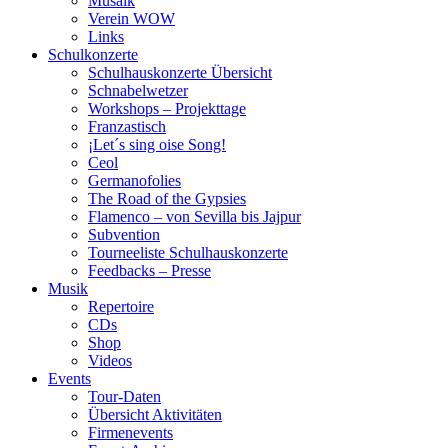
Musaik
Verein WOW
Links
Schulkonzerte
Schulhauskonzerte Übersicht
Schnabelwetzer
Workshops – Projekttage
Franzastisch
¡Let´s sing oise Song!
Ceol
Germanofolies
The Road of the Gypsies
Flamenco – von Sevilla bis Jajpur
Subvention
Tourneeliste Schulhauskonzerte
Feedbacks – Presse
Musik
Repertoire
CDs
Shop
Videos
Events
Tour-Daten
Übersicht Aktivitäten
Firmenevents