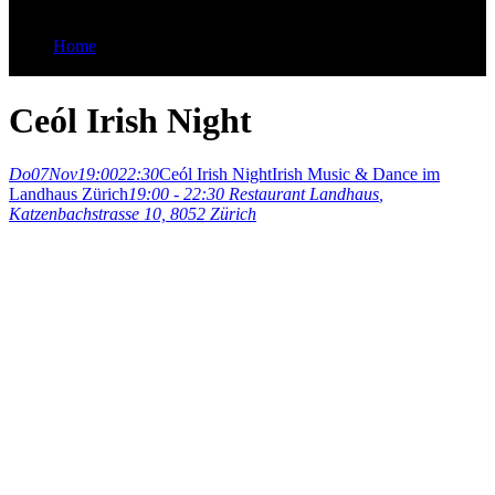
Home
Ceól Irish Night
Ceól Irish Night
Do
07
Nov
19:00
22:30
Ceól Irish Night
Irish Music & Dance im
Landhaus Zürich
19:00 - 22:30
Restaurant Landhaus
,
Katzenbachstrasse 10, 8052 Zürich