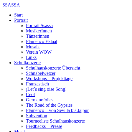
SSASSA
Start
Portrait
Portrait Ssassa
MusikerInnen
Tänzerinnen
Flamenco Ektaal
Musaik
Verein WOW
Links
Schulkonzerte
Schulhauskonzerte Übersicht
Schnabelwetzer
Workshops – Projekttage
Franzastisch
¡Let´s sing oise Song!
Ceol
Germanofolies
The Road of the Gypsies
Flamenco – von Sevilla bis Jajpur
Subvention
Tourneeliste Schulhauskonzerte
Feedbacks – Presse
Musik