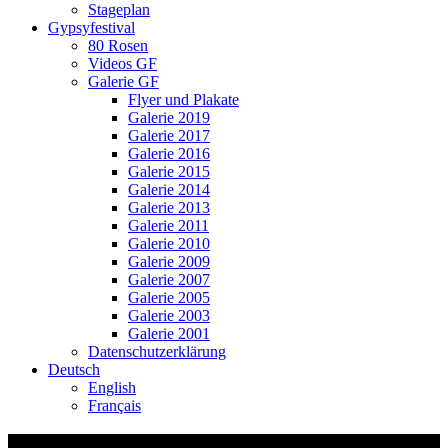
Stageplan
Gypsyfestival
80 Rosen
Videos GF
Galerie GF
Flyer und Plakate
Galerie 2019
Galerie 2017
Galerie 2016
Galerie 2015
Galerie 2014
Galerie 2013
Galerie 2011
Galerie 2010
Galerie 2009
Galerie 2007
Galerie 2005
Galerie 2003
Galerie 2001
Datenschutzerklärung
Deutsch
English
Français
Ceól Irish Night