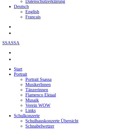
Datenschutzerklärung
Deutsch
English
Français
SSASSA
Start
Portrait
Portrait Ssassa
MusikerInnen
Tänzerinnen
Flamenco Ektaal
Musaik
Verein WOW
Links
Schulkonzerte
Schulhauskonzerte Übersicht
Schnabelwetzer