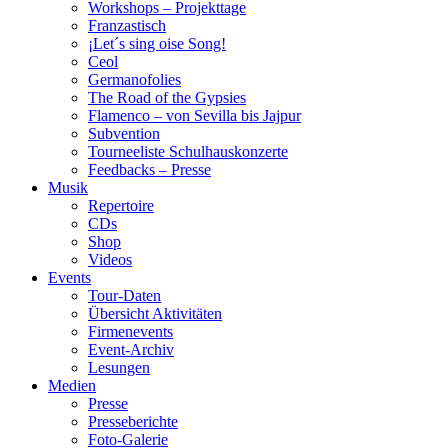
Workshops – Projekttage
Franzastisch
¡Let´s sing oise Song!
Ceol
Germanofolies
The Road of the Gypsies
Flamenco – von Sevilla bis Jajpur
Subvention
Tourneeliste Schulhauskonzerte
Feedbacks – Presse
Musik
Repertoire
CDs
Shop
Videos
Events
Tour-Daten
Übersicht Aktivitäten
Firmenevents
Event-Archiv
Lesungen
Medien
Presse
Presseberichte
Foto-Galerie