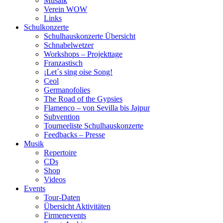
Musaik
Verein WOW
Links
Schulkonzerte
Schulhauskonzerte Übersicht
Schnabelwetzer
Workshops – Projekttage
Franzastisch
¡Let´s sing oise Song!
Ceol
Germanofolies
The Road of the Gypsies
Flamenco – von Sevilla bis Jajpur
Subvention
Tourneeliste Schulhauskonzerte
Feedbacks – Presse
Musik
Repertoire
CDs
Shop
Videos
Events
Tour-Daten
Übersicht Aktivitäten
Firmenevents