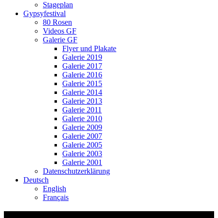
Stageplan
Gypsyfestival
80 Rosen
Videos GF
Galerie GF
Flyer und Plakate
Galerie 2019
Galerie 2017
Galerie 2016
Galerie 2015
Galerie 2014
Galerie 2013
Galerie 2011
Galerie 2010
Galerie 2009
Galerie 2007
Galerie 2005
Galerie 2003
Galerie 2001
Datenschutzerklärung
Deutsch
English
Français
10 Jahre KiZ Kinderzeit