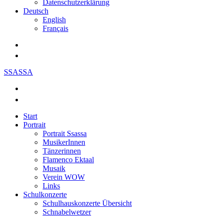
Datenschutzerklärung
Deutsch
English
Français
SSASSA
Start
Portrait
Portrait Ssassa
MusikerInnen
Tänzerinnen
Flamenco Ektaal
Musaik
Verein WOW
Links
Schulkonzerte
Schulhauskonzerte Übersicht
Schnabelwetzer