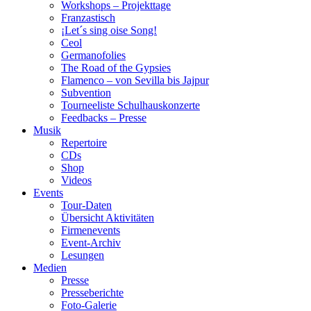
Workshops – Projekttage
Franzastisch
¡Let´s sing oise Song!
Ceol
Germanofolies
The Road of the Gypsies
Flamenco – von Sevilla bis Jajpur
Subvention
Tourneeliste Schulhauskonzerte
Feedbacks – Presse
Musik
Repertoire
CDs
Shop
Videos
Events
Tour-Daten
Übersicht Aktivitäten
Firmenevents
Event-Archiv
Lesungen
Medien
Presse
Presseberichte
Foto-Galerie