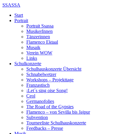
SSASSA
Start
Portrait
Portrait Ssassa
MusikerInnen
Tänzerinnen
Flamenco Ektaal
Musaik
Verein WOW
Links
Schulkonzerte
Schulhauskonzerte Übersicht
Schnabelwetzer
Workshops – Projekttage
Franzastisch
¡Let´s sing oise Song!
Ceol
Germanofolies
The Road of the Gypsies
Flamenco – von Sevilla bis Jajpur
Subvention
Tourneeliste Schulhauskonzerte
Feedbacks – Presse
Musik