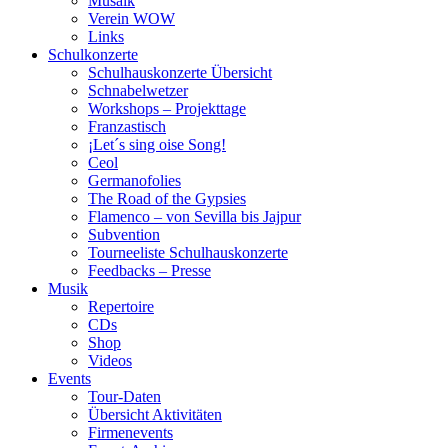
Musaik
Verein WOW
Links
Schulkonzerte
Schulhauskonzerte Übersicht
Schnabelwetzer
Workshops – Projekttage
Franzastisch
¡Let´s sing oise Song!
Ceol
Germanofolies
The Road of the Gypsies
Flamenco – von Sevilla bis Jajpur
Subvention
Tourneeliste Schulhauskonzerte
Feedbacks – Presse
Musik
Repertoire
CDs
Shop
Videos
Events
Tour-Daten
Übersicht Aktivitäten
Firmenevents