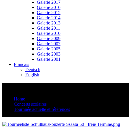
Galerie 2017
Galerie 2016
Galerie 2015
Galerie 2014
Galerie 2013
Galerie 2011
Galerie 2010
Galerie 2009
Galerie 2007
Galerie 2005
Galerie 2003
Galerie 2001
Français
Deutsch
English
Tourneeliste-Schulhauskonzerte-Ssassa-50 
Home
Concerts scolaires
Tournnée actuelle et références
Tourneeliste-Schulhauskonzerte-Ssassa-50 – freie Termine