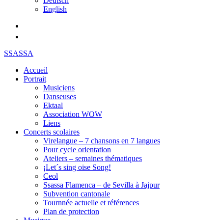
Deutsch
English
SSASSA
Accueil
Portrait
Musiciens
Danseuses
Ektaal
Association WOW
Liens
Concerts scolaires
Virelangue – 7 chansons en 7 langues
Pour cycle orientation
Ateliers – semaines thématiques
¡Let´s sing oise Song!
Ceol
Ssassa Flamenca – de Sevilla à Jajpur
Subvention cantonale
Tournnée actuelle et références
Plan de protection