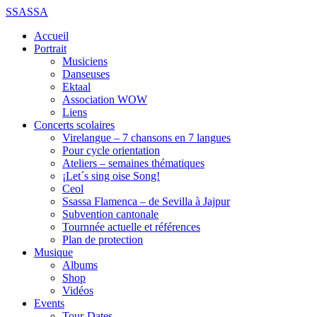
SSASSA
Accueil
Portrait
Musiciens
Danseuses
Ektaal
Association WOW
Liens
Concerts scolaires
Virelangue – 7 chansons en 7 langues
Pour cycle orientation
Ateliers – semaines thématiques
¡Let´s sing oise Song!
Ceol
Ssassa Flamenca – de Sevilla à Jajpur
Subvention cantonale
Tournnée actuelle et références
Plan de protection
Musique
Albums
Shop
Vidéos
Events
Tour-Dates