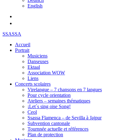
Deutsch
English
SSASSA
Accueil
Portrait
Musiciens
Danseuses
Ektaal
Association WOW
Liens
Concerts scolaires
Virelangue – 7 chansons en 7 langues
Pour cycle orientation
Ateliers – semaines thématiques
¡Let´s sing oise Song!
Ceol
Ssassa Flamenca – de Sevilla à Jajpur
Subvention cantonale
Tournnée actuelle et références
Plan de protection