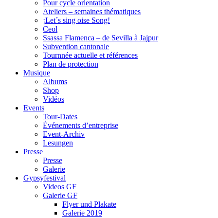
Pour cycle orientation
Ateliers – semaines thématiques
¡Let´s sing oise Song!
Ceol
Ssassa Flamenca – de Sevilla à Jajpur
Subvention cantonale
Tournnée actuelle et références
Plan de protection
Musique
Albums
Shop
Vidéos
Events
Tour-Dates
Événements d’entreprise
Event-Archiv
Lesungen
Presse
Presse
Galerie
Gypsyfestival
Videos GF
Galerie GF
Flyer und Plakate
Galerie 2019