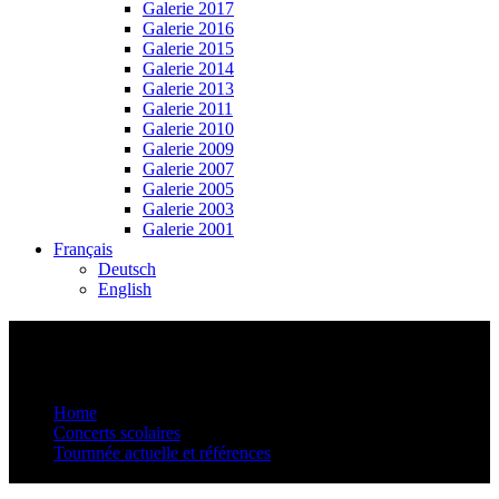
Galerie 2017
Galerie 2016
Galerie 2015
Galerie 2014
Galerie 2013
Galerie 2011
Galerie 2010
Galerie 2009
Galerie 2007
Galerie 2005
Galerie 2003
Galerie 2001
Français
Deutsch
English
Tourneeliste-Schulhauskonzerte-Ssassa-
50 – freie Termine
Home
Concerts scolaires
Tournnée actuelle et références
Tourneeliste-Schulhauskonzerte-Ssassa-50 – freie Termine