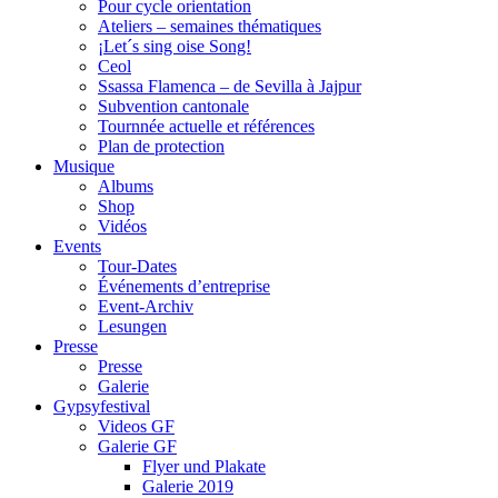
Pour cycle orientation
Ateliers – semaines thématiques
¡Let´s sing oise Song!
Ceol
Ssassa Flamenca – de Sevilla à Jajpur
Subvention cantonale
Tournnée actuelle et références
Plan de protection
Musique
Albums
Shop
Vidéos
Events
Tour-Dates
Événements d’entreprise
Event-Archiv
Lesungen
Presse
Presse
Galerie
Gypsyfestival
Videos GF
Galerie GF
Flyer und Plakate
Galerie 2019