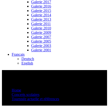
Galerie 2017
Galerie 2016
Galerie 2015
Galerie 2014
Galerie 2013
Galerie 2011
Galerie 2010
Galerie 2009
Galerie 2007
Galerie 2005
Galerie 2003
Galerie 2001
Français
Deutsch
English
Tourneeliste-Schulhauskonzerte-Ssassa-
39
Home
Concerts scolaires
Tournnée actuelle et références
Tourneeliste-Schulhauskonzerte-Ssassa-39