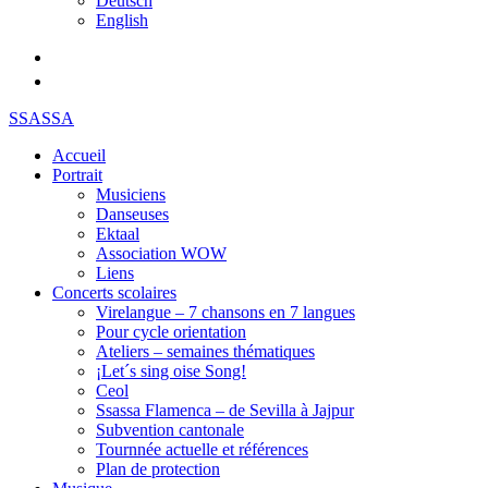
Deutsch
English
SSASSA
Accueil
Portrait
Musiciens
Danseuses
Ektaal
Association WOW
Liens
Concerts scolaires
Virelangue – 7 chansons en 7 langues
Pour cycle orientation
Ateliers – semaines thématiques
¡Let´s sing oise Song!
Ceol
Ssassa Flamenca – de Sevilla à Jajpur
Subvention cantonale
Tournnée actuelle et références
Plan de protection