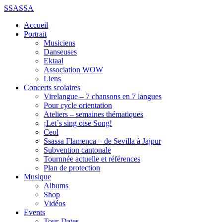
SSASSA
Accueil
Portrait
Musiciens
Danseuses
Ektaal
Association WOW
Liens
Concerts scolaires
Virelangue – 7 chansons en 7 langues
Pour cycle orientation
Ateliers – semaines thématiques
¡Let´s sing oise Song!
Ceol
Ssassa Flamenca – de Sevilla à Jajpur
Subvention cantonale
Tournnée actuelle et références
Plan de protection
Musique
Albums
Shop
Vidéos
Events
Tour-Dates