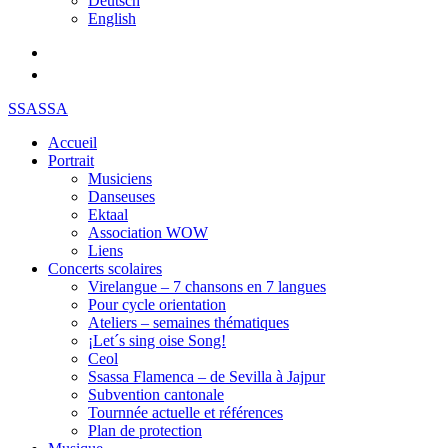
Deutsch
English
SSASSA
Accueil
Portrait
Musiciens
Danseuses
Ektaal
Association WOW
Liens
Concerts scolaires
Virelangue – 7 chansons en 7 langues
Pour cycle orientation
Ateliers – semaines thématiques
¡Let´s sing oise Song!
Ceol
Ssassa Flamenca – de Sevilla à Jajpur
Subvention cantonale
Tournnée actuelle et références
Plan de protection