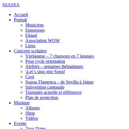
SSASSA
Accueil
Portrait
Musiciens
Danseuses
Ektaal
Association WOW
Liens
Concerts scolaires
Virelangue – 7 chansons en 7 langues
Pour cycle orientation
Ateliers – semaines thématiques
¡Let´s sing oise Song!
Ceol
Ssassa Flamenca – de Sevilla à Jajpur
Subvention cantonale
Tournnée actuelle et références
Plan de protection
Musique
Albums
Shop
Vidéos
Events
Tour-Dates