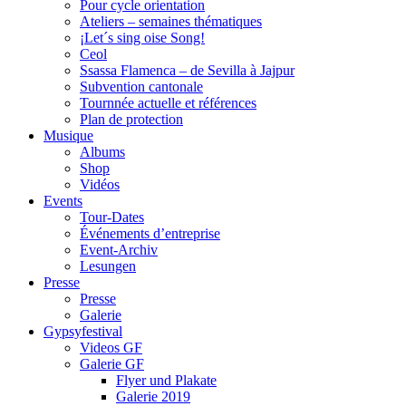
Pour cycle orientation
Ateliers – semaines thématiques
¡Let´s sing oise Song!
Ceol
Ssassa Flamenca – de Sevilla à Jajpur
Subvention cantonale
Tournnée actuelle et références
Plan de protection
Musique
Albums
Shop
Vidéos
Events
Tour-Dates
Événements d’entreprise
Event-Archiv
Lesungen
Presse
Presse
Galerie
Gypsyfestival
Videos GF
Galerie GF
Flyer und Plakate
Galerie 2019