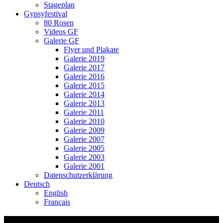
Stageplan
Gypsyfestival
80 Rosen
Videos GF
Galerie GF
Flyer und Plakate
Galerie 2019
Galerie 2017
Galerie 2016
Galerie 2015
Galerie 2014
Galerie 2013
Galerie 2011
Galerie 2010
Galerie 2009
Galerie 2007
Galerie 2005
Galerie 2003
Galerie 2001
Datenschutzerklärung
Deutsch
English
Français
Ceol-Grüenschnäbekl_0247