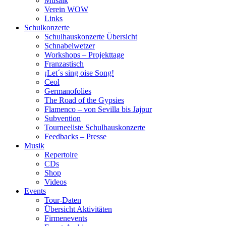
Musaik
Verein WOW
Links
Schulkonzerte
Schulhauskonzerte Übersicht
Schnabelwetzer
Workshops – Projekttage
Franzastisch
¡Let´s sing oise Song!
Ceol
Germanofolies
The Road of the Gypsies
Flamenco – von Sevilla bis Jajpur
Subvention
Tourneeliste Schulhauskonzerte
Feedbacks – Presse
Musik
Repertoire
CDs
Shop
Videos
Events
Tour-Daten
Übersicht Aktivitäten
Firmenevents