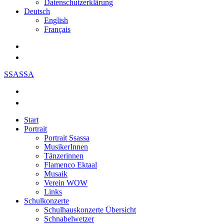
Datenschutzerklärung
Deutsch
English
Français
SSASSA
Start
Portrait
Portrait Ssassa
MusikerInnen
Tänzerinnen
Flamenco Ektaal
Musaik
Verein WOW
Links
Schulkonzerte
Schulhauskonzerte Übersicht
Schnabelwetzer