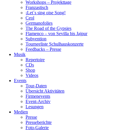
Workshops – Projekttage
Franzastisch
¡Let´s sing oise Song!
Ceol
Germanofolies
The Road of the Gypsies
Flamenco – von Sevilla bis Jajpur
Subvention
Tourneeliste Schulhauskonzerte
Feedbacks – Presse
Musik
Repertoire
CDs
Shop
Videos
Events
Tour-Daten
Übersicht Aktivitäten
Firmenevents
Event-Archiv
Lesungen
Medien
Presse
Presseberichte
Foto-Galerie