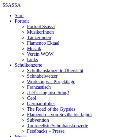
SSASSA
Start
Portrait
Portrait Ssassa
MusikerInnen
Tänzerinnen
Flamenco Ektaal
Musaik
Verein WOW
Links
Schulkonzerte
Schulhauskonzerte Übersicht
Schnabelwetzer
Workshops – Projekttage
Franzastisch
¡Let´s sing oise Song!
Ceol
Germanofolies
The Road of the Gypsies
Flamenco – von Sevilla bis Jajpur
Subvention
Tourneeliste Schulhauskonzerte
Feedbacks – Presse
Musik