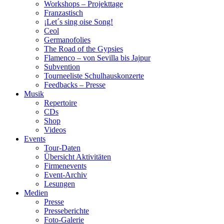
Workshops – Projekttage
Franzastisch
¡Let´s sing oise Song!
Ceol
Germanofolies
The Road of the Gypsies
Flamenco – von Sevilla bis Jajpur
Subvention
Tourneeliste Schulhauskonzerte
Feedbacks – Presse
Musik
Repertoire
CDs
Shop
Videos
Events
Tour-Daten
Übersicht Aktivitäten
Firmenevents
Event-Archiv
Lesungen
Medien
Presse
Presseberichte
Foto-Galerie