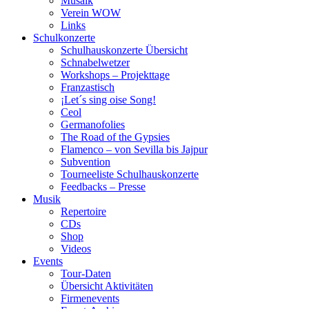
Musaik
Verein WOW
Links
Schulkonzerte
Schulhauskonzerte Übersicht
Schnabelwetzer
Workshops – Projekttage
Franzastisch
¡Let´s sing oise Song!
Ceol
Germanofolies
The Road of the Gypsies
Flamenco – von Sevilla bis Jajpur
Subvention
Tourneeliste Schulhauskonzerte
Feedbacks – Presse
Musik
Repertoire
CDs
Shop
Videos
Events
Tour-Daten
Übersicht Aktivitäten
Firmenevents