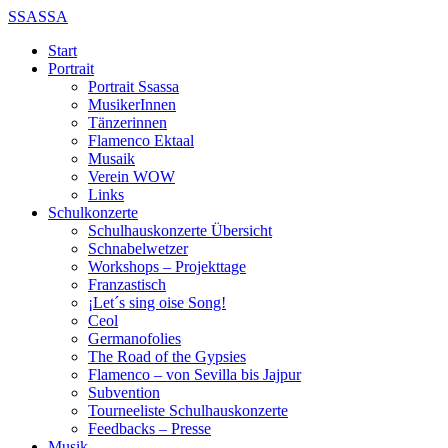
SSASSA
Start
Portrait
Portrait Ssassa
MusikerInnen
Tänzerinnen
Flamenco Ektaal
Musaik
Verein WOW
Links
Schulkonzerte
Schulhauskonzerte Übersicht
Schnabelwetzer
Workshops – Projekttage
Franzastisch
¡Let´s sing oise Song!
Ceol
Germanofolies
The Road of the Gypsies
Flamenco – von Sevilla bis Jajpur
Subvention
Tourneeliste Schulhauskonzerte
Feedbacks – Presse
Musik