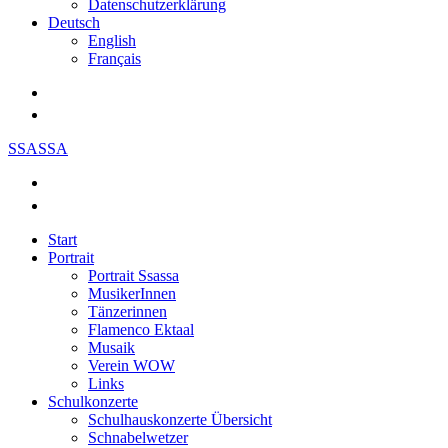
Datenschutzerklärung
Deutsch
English
Français
SSASSA
Start
Portrait
Portrait Ssassa
MusikerInnen
Tänzerinnen
Flamenco Ektaal
Musaik
Verein WOW
Links
Schulkonzerte
Schulhauskonzerte Übersicht
Schnabelwetzer