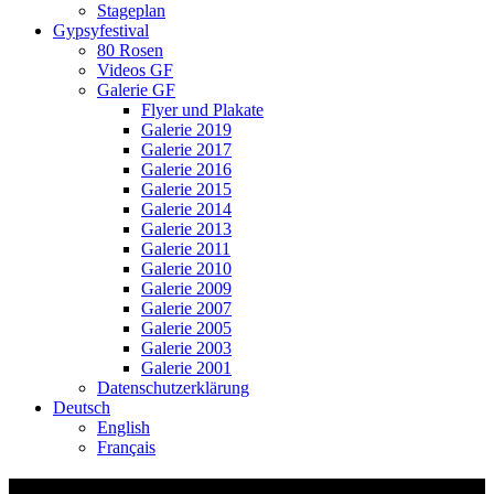
Stageplan
Gypsyfestival
80 Rosen
Videos GF
Galerie GF
Flyer und Plakate
Galerie 2019
Galerie 2017
Galerie 2016
Galerie 2015
Galerie 2014
Galerie 2013
Galerie 2011
Galerie 2010
Galerie 2009
Galerie 2007
Galerie 2005
Galerie 2003
Galerie 2001
Datenschutzerklärung
Deutsch
English
Français
Zäme si isch alls – Suhr