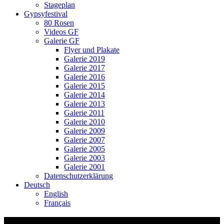
Stageplan
Gypsyfestival
80 Rosen
Videos GF
Galerie GF
Flyer und Plakate
Galerie 2019
Galerie 2017
Galerie 2016
Galerie 2015
Galerie 2014
Galerie 2013
Galerie 2011
Galerie 2010
Galerie 2009
Galerie 2007
Galerie 2005
Galerie 2003
Galerie 2001
Datenschutzerklärung
Deutsch
English
Français
Werdsong lyricpotato