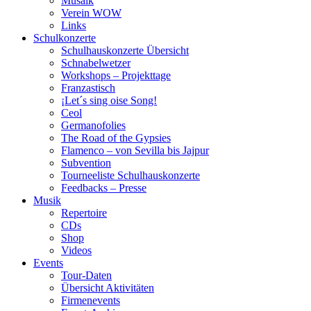
Musaik
Verein WOW
Links
Schulkonzerte
Schulhauskonzerte Übersicht
Schnabelwetzer
Workshops – Projekttage
Franzastisch
¡Let´s sing oise Song!
Ceol
Germanofolies
The Road of the Gypsies
Flamenco – von Sevilla bis Jajpur
Subvention
Tourneeliste Schulhauskonzerte
Feedbacks – Presse
Musik
Repertoire
CDs
Shop
Videos
Events
Tour-Daten
Übersicht Aktivitäten
Firmenevents