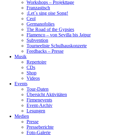
Workshops – Projekttage
Franzastisch
¡Let´s sing oise Song!
Ceol
Germanofolies
The Road of the Gypsies
Flamenco – von Sevilla bis Jajpur
Subvention
Tourneeliste Schulhauskonzerte
Feedbacks – Presse
Musik
Repertoire
CDs
Shop
Videos
Events
Tour-Daten
Übersicht Aktivitäten
Firmenevents
Event-Archiv
Lesungen
Medien
Presse
Presseberichte
Foto-Galerie