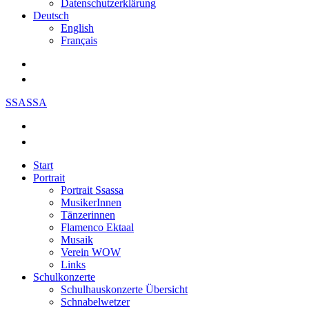
Datenschutzerklärung
Deutsch
English
Français
SSASSA
Start
Portrait
Portrait Ssassa
MusikerInnen
Tänzerinnen
Flamenco Ektaal
Musaik
Verein WOW
Links
Schulkonzerte
Schulhauskonzerte Übersicht
Schnabelwetzer