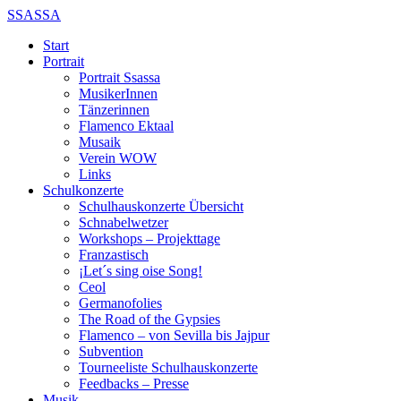
SSASSA
Start
Portrait
Portrait Ssassa
MusikerInnen
Tänzerinnen
Flamenco Ektaal
Musaik
Verein WOW
Links
Schulkonzerte
Schulhauskonzerte Übersicht
Schnabelwetzer
Workshops – Projekttage
Franzastisch
¡Let´s sing oise Song!
Ceol
Germanofolies
The Road of the Gypsies
Flamenco – von Sevilla bis Jajpur
Subvention
Tourneeliste Schulhauskonzerte
Feedbacks – Presse
Musik