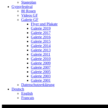
Stageplan
Gypsyfestival
80 Rosen
Videos GF
Galerie GF
Flyer und Plakate
Galerie 2019
Galerie 2017
Galerie 2016
Galerie 2015
Galerie 2014
Galerie 2013
Galerie 2011
Galerie 2010
Galerie 2009
Galerie 2007
Galerie 2005
Galerie 2003
Galerie 2001
Datenschutzerklärung
Deutsch
English
Français
Adler über Bade Text