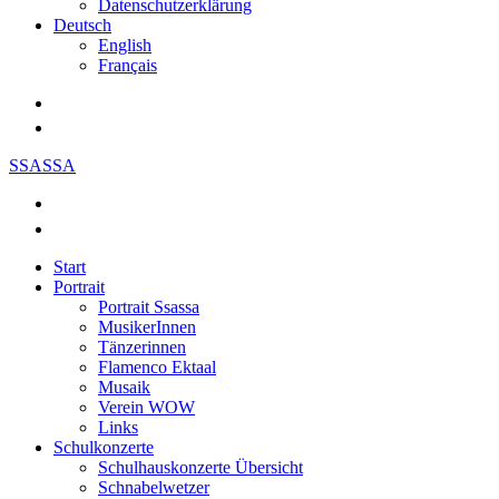
Datenschutzerklärung
Deutsch
English
Français
SSASSA
Start
Portrait
Portrait Ssassa
MusikerInnen
Tänzerinnen
Flamenco Ektaal
Musaik
Verein WOW
Links
Schulkonzerte
Schulhauskonzerte Übersicht
Schnabelwetzer