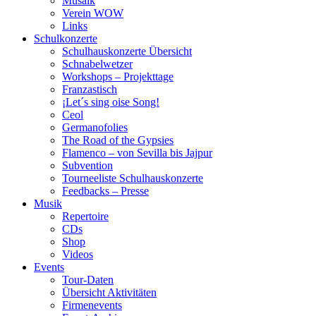
Musaik
Verein WOW
Links
Schulkonzerte
Schulhauskonzerte Übersicht
Schnabelwetzer
Workshops – Projekttage
Franzastisch
¡Let´s sing oise Song!
Ceol
Germanofolies
The Road of the Gypsies
Flamenco – von Sevilla bis Jajpur
Subvention
Tourneeliste Schulhauskonzerte
Feedbacks – Presse
Musik
Repertoire
CDs
Shop
Videos
Events
Tour-Daten
Übersicht Aktivitäten
Firmenevents