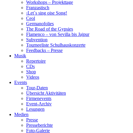
Workshops – Projekttage
Franzastisch
¡Let´s sing oise Song!
Ceol
Germanofolies
The Road of the Gypsies
Flamenco – von Sevilla bis Jajpur
Subvention
Tourneeliste Schulhauskonzerte
Feedbacks – Presse
Musik
Repertoire
CDs
Shop
Videos
Events
Tour-Daten
Übersicht Aktivitäten
Firmenevents
Event-Archiv
Lesungen
Medien
Presse
Presseberichte
Foto-Galerie