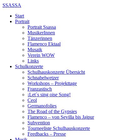
SSASSA
Start
Portrait
Portrait Ssassa
MusikerInnen
Tänzerinnen
Flamenco Ektaal
Musaik
Verein WOW
Links
Schulkonzerte
Schulhauskonzerte Übersicht
Schnabelwetzer
Workshops – Projekttage
Franzastisch
¡Let´s sing oise Song!
Ceol
Germanofolies
The Road of the Gypsies
Flamenco – von Sevilla bis Jajpur
Subvention
Tourneeliste Schulhauskonzerte
Feedbacks – Presse
Musik