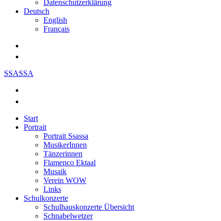
Datenschutzerklärung
Deutsch
English
Français
SSASSA
Start
Portrait
Portrait Ssassa
MusikerInnen
Tänzerinnen
Flamenco Ektaal
Musaik
Verein WOW
Links
Schulkonzerte
Schulhauskonzerte Übersicht
Schnabelwetzer