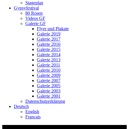
Stageplan
Gypsyfestival
80 Rosen
Videos GF
Galerie GF
Flyer und Plakate
Galerie 2019
Galerie 2017
Galerie 2016
Galerie 2015
Galerie 2014
Galerie 2013
Galerie 2011
Galerie 2010
Galerie 2009
Galerie 2007
Galerie 2005
Galerie 2003
Galerie 2001
Datenschutzerklärung
Deutsch
English
Français
2 Füür i de Vene – Schlieren sm