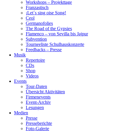
Workshops – Projekttage
Franzastisch
¡Let´s sing oise Song!
Ceol
Germanofolies
The Road of the Gypsies
Flamenco – von Sevilla bis Jajpur
Subvention
Tourneeliste Schulhauskonzerte
Feedbacks – Presse
Musik
Repertoire
CDs
Shop
Videos
Events
Tour-Daten
Übersicht Aktivitäten
Firmenevents
Event-Archiv
Lesungen
Medien
Presse
Presseberichte
Foto-Galerie