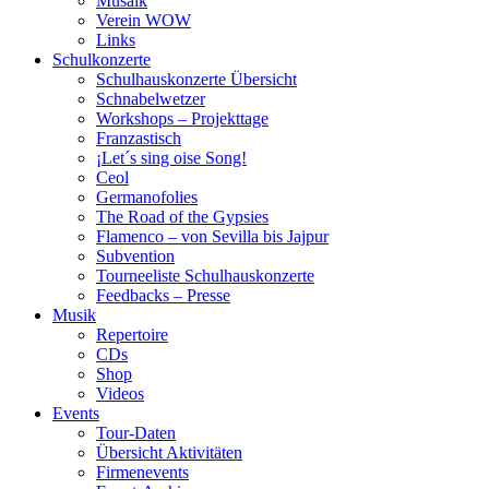
Musaik
Verein WOW
Links
Schulkonzerte
Schulhauskonzerte Übersicht
Schnabelwetzer
Workshops – Projekttage
Franzastisch
¡Let´s sing oise Song!
Ceol
Germanofolies
The Road of the Gypsies
Flamenco – von Sevilla bis Jajpur
Subvention
Tourneeliste Schulhauskonzerte
Feedbacks – Presse
Musik
Repertoire
CDs
Shop
Videos
Events
Tour-Daten
Übersicht Aktivitäten
Firmenevents