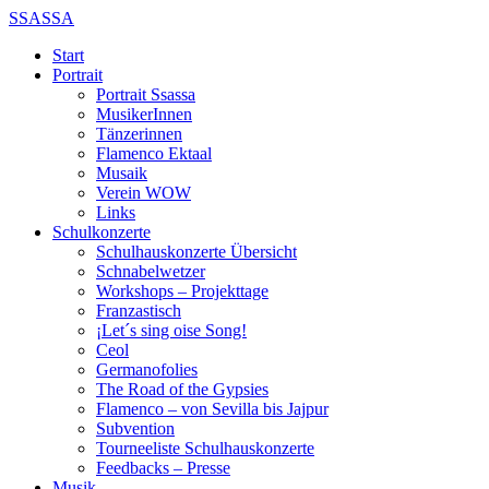
SSASSA
Start
Portrait
Portrait Ssassa
MusikerInnen
Tänzerinnen
Flamenco Ektaal
Musaik
Verein WOW
Links
Schulkonzerte
Schulhauskonzerte Übersicht
Schnabelwetzer
Workshops – Projekttage
Franzastisch
¡Let´s sing oise Song!
Ceol
Germanofolies
The Road of the Gypsies
Flamenco – von Sevilla bis Jajpur
Subvention
Tourneeliste Schulhauskonzerte
Feedbacks – Presse
Musik