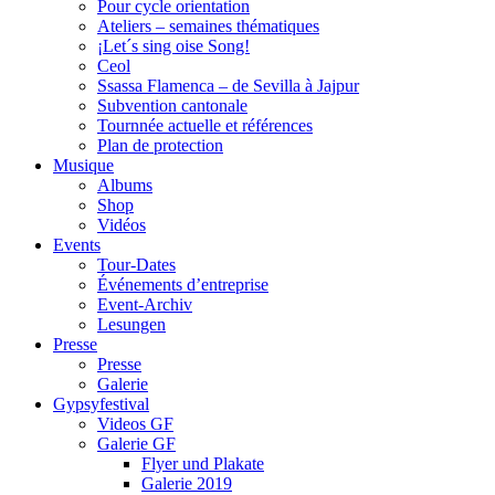
Pour cycle orientation
Ateliers – semaines thématiques
¡Let´s sing oise Song!
Ceol
Ssassa Flamenca – de Sevilla à Jajpur
Subvention cantonale
Tournnée actuelle et références
Plan de protection
Musique
Albums
Shop
Vidéos
Events
Tour-Dates
Événements d’entreprise
Event-Archiv
Lesungen
Presse
Presse
Galerie
Gypsyfestival
Videos GF
Galerie GF
Flyer und Plakate
Galerie 2019