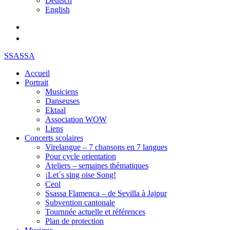
Deutsch
English
SSASSA
Accueil
Portrait
Musiciens
Danseuses
Ektaal
Association WOW
Liens
Concerts scolaires
Virelangue – 7 chansons en 7 langues
Pour cycle orientation
Ateliers – semaines thématiques
¡Let´s sing oise Song!
Ceol
Ssassa Flamenca – de Sevilla à Jajpur
Subvention cantonale
Tournnée actuelle et références
Plan de protection