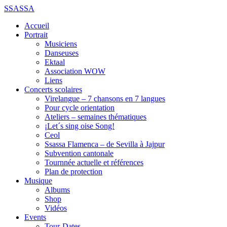
SSASSA
Accueil
Portrait
Musiciens
Danseuses
Ektaal
Association WOW
Liens
Concerts scolaires
Virelangue – 7 chansons en 7 langues
Pour cycle orientation
Ateliers – semaines thématiques
¡Let´s sing oise Song!
Ceol
Ssassa Flamenca – de Sevilla à Jajpur
Subvention cantonale
Tournnée actuelle et références
Plan de protection
Musique
Albums
Shop
Vidéos
Events
Tour-Dates