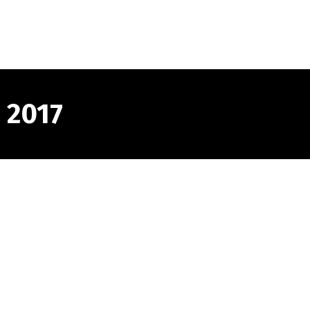
t
Concerts scolaires
Musique
Events
Pres
 2017