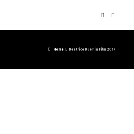
se
Gypsyfestival
Français
Home
Beatrice Kuemin Film 2017