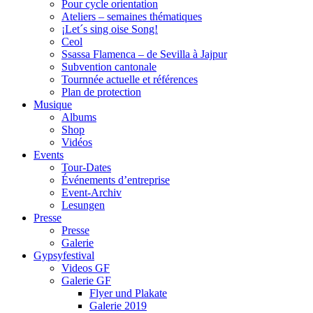
Pour cycle orientation
Ateliers – semaines thématiques
¡Let´s sing oise Song!
Ceol
Ssassa Flamenca – de Sevilla à Jajpur
Subvention cantonale
Tournnée actuelle et références
Plan de protection
Musique
Albums
Shop
Vidéos
Events
Tour-Dates
Événements d’entreprise
Event-Archiv
Lesungen
Presse
Presse
Galerie
Gypsyfestival
Videos GF
Galerie GF
Flyer und Plakate
Galerie 2019