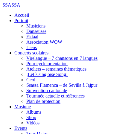
SSASSA
Accueil
Portrait
Musiciens
Danseuses
Ektaal
Association WOW
Liens
Concerts scolaires
Virelangue – 7 chansons en 7 langues
Pour cycle orientation
Ateliers – semaines thématiques
¡Let´s sing oise Song!
Ceol
Ssassa Flamenca – de Sevilla à Jajpur
Subvention cantonale
Tournnée actuelle et références
Plan de protection
Musique
Albums
Shop
Vidéos
Events
Tour-Dates