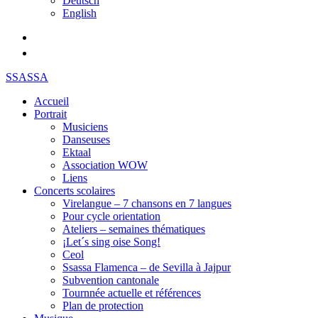
Deutsch
English
SSASSA
Accueil
Portrait
Musiciens
Danseuses
Ektaal
Association WOW
Liens
Concerts scolaires
Virelangue – 7 chansons en 7 langues
Pour cycle orientation
Ateliers – semaines thématiques
¡Let´s sing oise Song!
Ceol
Ssassa Flamenca – de Sevilla à Jajpur
Subvention cantonale
Tournnée actuelle et références
Plan de protection