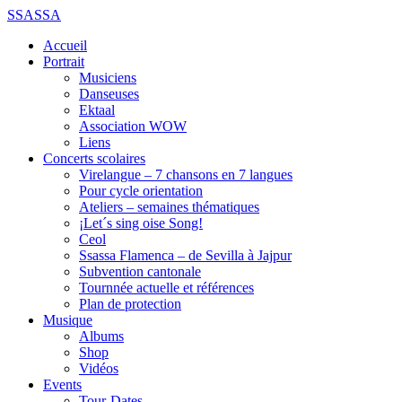
SSASSA
Accueil
Portrait
Musiciens
Danseuses
Ektaal
Association WOW
Liens
Concerts scolaires
Virelangue – 7 chansons en 7 langues
Pour cycle orientation
Ateliers – semaines thématiques
¡Let´s sing oise Song!
Ceol
Ssassa Flamenca – de Sevilla à Jajpur
Subvention cantonale
Tournnée actuelle et références
Plan de protection
Musique
Albums
Shop
Vidéos
Events
Tour-Dates