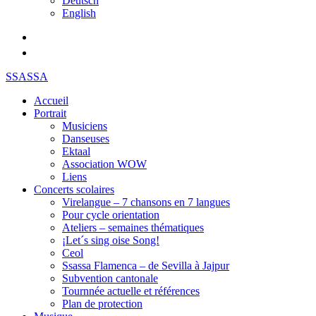
Deutsch
English
SSASSA
Accueil
Portrait
Musiciens
Danseuses
Ektaal
Association WOW
Liens
Concerts scolaires
Virelangue – 7 chansons en 7 langues
Pour cycle orientation
Ateliers – semaines thématiques
¡Let´s sing oise Song!
Ceol
Ssassa Flamenca – de Sevilla à Jajpur
Subvention cantonale
Tournnée actuelle et références
Plan de protection