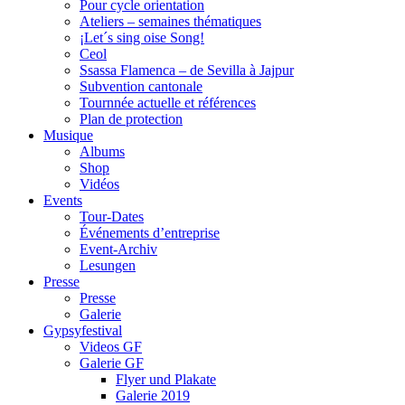
Pour cycle orientation
Ateliers – semaines thématiques
¡Let´s sing oise Song!
Ceol
Ssassa Flamenca – de Sevilla à Jajpur
Subvention cantonale
Tournnée actuelle et références
Plan de protection
Musique
Albums
Shop
Vidéos
Events
Tour-Dates
Événements d’entreprise
Event-Archiv
Lesungen
Presse
Presse
Galerie
Gypsyfestival
Videos GF
Galerie GF
Flyer und Plakate
Galerie 2019