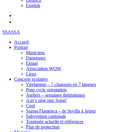
Deutsch
English
SSASSA
Accueil
Portrait
Musiciens
Danseuses
Ektaal
Association WOW
Liens
Concerts scolaires
Virelangue – 7 chansons en 7 langues
Pour cycle orientation
Ateliers – semaines thématiques
¡Let´s sing oise Song!
Ceol
Ssassa Flamenca – de Sevilla à Jajpur
Subvention cantonale
Tournnée actuelle et références
Plan de protection