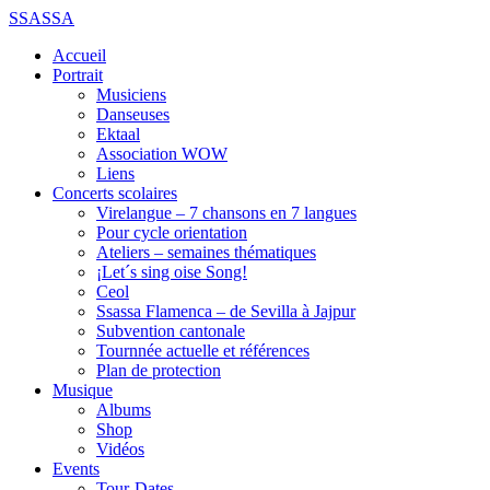
SSASSA
Accueil
Portrait
Musiciens
Danseuses
Ektaal
Association WOW
Liens
Concerts scolaires
Virelangue – 7 chansons en 7 langues
Pour cycle orientation
Ateliers – semaines thématiques
¡Let´s sing oise Song!
Ceol
Ssassa Flamenca – de Sevilla à Jajpur
Subvention cantonale
Tournnée actuelle et références
Plan de protection
Musique
Albums
Shop
Vidéos
Events
Tour-Dates