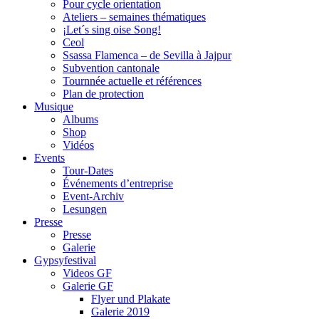
Pour cycle orientation
Ateliers – semaines thématiques
¡Let´s sing oise Song!
Ceol
Ssassa Flamenca – de Sevilla à Jajpur
Subvention cantonale
Tournnée actuelle et références
Plan de protection
Musique
Albums
Shop
Vidéos
Events
Tour-Dates
Événements d’entreprise
Event-Archiv
Lesungen
Presse
Presse
Galerie
Gypsyfestival
Videos GF
Galerie GF
Flyer und Plakate
Galerie 2019