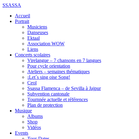
SSASSA
Accueil
Portrait
Musiciens
Danseuses
Ektaal
Association WOW
Liens
Concerts scolaires
Virelangue – 7 chansons en 7 langues
Pour cycle orientation
Ateliers – semaines thématiques
¡Let´s sing oise Song!
Ceol
Ssassa Flamenca – de Sevilla à Jajpur
Subvention cantonale
Tournnée actuelle et références
Plan de protection
Musique
Albums
Shop
Vidéos
Events
Tour-Dates