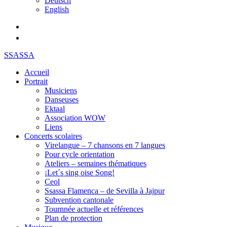
Deutsch
English
SSASSA
Accueil
Portrait
Musiciens
Danseuses
Ektaal
Association WOW
Liens
Concerts scolaires
Virelangue – 7 chansons en 7 langues
Pour cycle orientation
Ateliers – semaines thématiques
¡Let´s sing oise Song!
Ceol
Ssassa Flamenca – de Sevilla à Jajpur
Subvention cantonale
Tournnée actuelle et références
Plan de protection