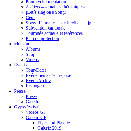
Pour cycle orientation
Ateliers – semaines thématiques
¡Let´s sing oise Song!
Ceol
Ssassa Flamenca – de Sevilla à Jajpur
Subvention cantonale
Tournnée actuelle et références
Plan de protection
Musique
Albums
Shop
Vidéos
Events
Tour-Dates
Événements d’entreprise
Event-Archiv
Lesungen
Presse
Presse
Galerie
Gypsyfestival
Videos GF
Galerie GF
Flyer und Plakate
Galerie 2019