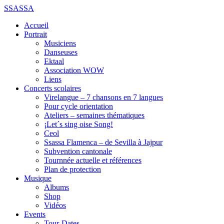
SSASSA
Accueil
Portrait
Musiciens
Danseuses
Ektaal
Association WOW
Liens
Concerts scolaires
Virelangue – 7 chansons en 7 langues
Pour cycle orientation
Ateliers – semaines thématiques
¡Let´s sing oise Song!
Ceol
Ssassa Flamenca – de Sevilla à Jajpur
Subvention cantonale
Tournnée actuelle et références
Plan de protection
Musique
Albums
Shop
Vidéos
Events
Tour-Dates