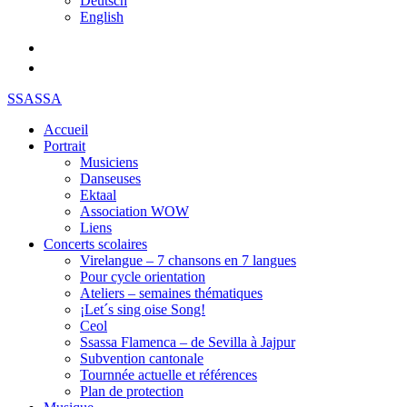
Deutsch
English
SSASSA
Accueil
Portrait
Musiciens
Danseuses
Ektaal
Association WOW
Liens
Concerts scolaires
Virelangue – 7 chansons en 7 langues
Pour cycle orientation
Ateliers – semaines thématiques
¡Let´s sing oise Song!
Ceol
Ssassa Flamenca – de Sevilla à Jajpur
Subvention cantonale
Tournnée actuelle et références
Plan de protection