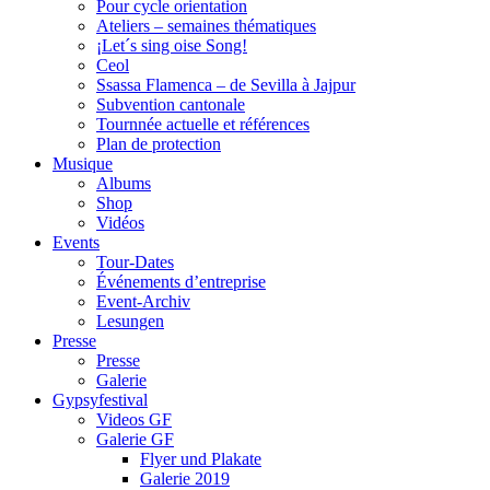
Pour cycle orientation
Ateliers – semaines thématiques
¡Let´s sing oise Song!
Ceol
Ssassa Flamenca – de Sevilla à Jajpur
Subvention cantonale
Tournnée actuelle et références
Plan de protection
Musique
Albums
Shop
Vidéos
Events
Tour-Dates
Événements d’entreprise
Event-Archiv
Lesungen
Presse
Presse
Galerie
Gypsyfestival
Videos GF
Galerie GF
Flyer und Plakate
Galerie 2019