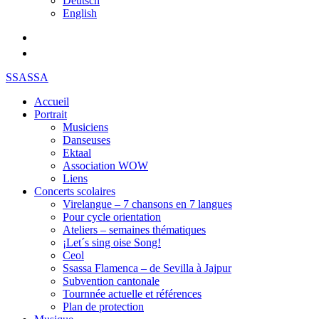
Deutsch
English
SSASSA
Accueil
Portrait
Musiciens
Danseuses
Ektaal
Association WOW
Liens
Concerts scolaires
Virelangue – 7 chansons en 7 langues
Pour cycle orientation
Ateliers – semaines thématiques
¡Let´s sing oise Song!
Ceol
Ssassa Flamenca – de Sevilla à Jajpur
Subvention cantonale
Tournnée actuelle et références
Plan de protection