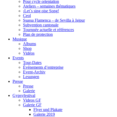
Pour cycle orientation
Ateliers – semaines thématiques
¡Let´s sing oise Song!
Ceol
Ssassa Flamenca – de Sevilla à Jajpur
Subvention cantonale
Tournnée actuelle et références
Plan de protection
Musique
Albums
Shop
Vidéos
Events
Tour-Dates
Événements d’entreprise
Event-Archiv
Lesungen
Presse
Presse
Galerie
Gypsyfestival
Videos GF
Galerie GF
Flyer und Plakate
Galerie 2019