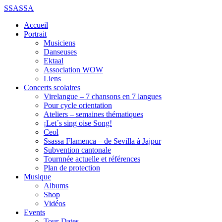
SSASSA
Accueil
Portrait
Musiciens
Danseuses
Ektaal
Association WOW
Liens
Concerts scolaires
Virelangue – 7 chansons en 7 langues
Pour cycle orientation
Ateliers – semaines thématiques
¡Let´s sing oise Song!
Ceol
Ssassa Flamenca – de Sevilla à Jajpur
Subvention cantonale
Tournnée actuelle et références
Plan de protection
Musique
Albums
Shop
Vidéos
Events
Tour-Dates