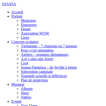
SSASSA
Accueil
Portrait
Musiciens
Danseuses
Ektaal
Association WOW
Liens
Concerts scolaires
Virelangue – 7 chansons en 7 langues
Pour cycle orientation
Ateliers – semaines thématiques
¡Let´s sing oise Song!
Ceol
Ssassa Flamenca – de Sevilla à Jajpur
Subvention cantonale
Tournnée actuelle et références
Plan de protection
Musique
Albums
Shop
Vidéos
Events
Tour-Dates