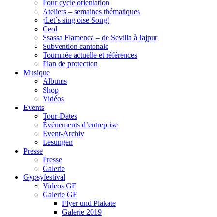
Pour cycle orientation
Ateliers – semaines thématiques
¡Let´s sing oise Song!
Ceol
Ssassa Flamenca – de Sevilla à Jajpur
Subvention cantonale
Tournnée actuelle et références
Plan de protection
Musique
Albums
Shop
Vidéos
Events
Tour-Dates
Événements d’entreprise
Event-Archiv
Lesungen
Presse
Presse
Galerie
Gypsyfestival
Videos GF
Galerie GF
Flyer und Plakate
Galerie 2019