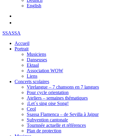
Deutsch
English
SSASSA
Accueil
Portrait
Musiciens
Danseuses
Ektaal
Association WOW
Liens
Concerts scolaires
Virelangue – 7 chansons en 7 langues
Pour cycle orientation
Ateliers – semaines thématiques
¡Let´s sing oise Song!
Ceol
Ssassa Flamenca – de Sevilla à Jajpur
Subvention cantonale
Tournnée actuelle et références
Plan de protection