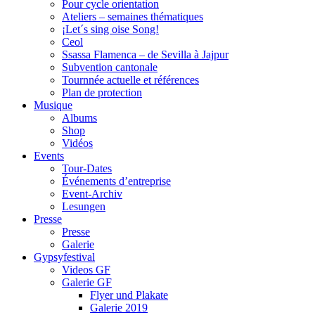
Pour cycle orientation
Ateliers – semaines thématiques
¡Let´s sing oise Song!
Ceol
Ssassa Flamenca – de Sevilla à Jajpur
Subvention cantonale
Tournnée actuelle et références
Plan de protection
Musique
Albums
Shop
Vidéos
Events
Tour-Dates
Événements d’entreprise
Event-Archiv
Lesungen
Presse
Presse
Galerie
Gypsyfestival
Videos GF
Galerie GF
Flyer und Plakate
Galerie 2019