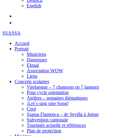
Deutsch
English
SSASSA
Accueil
Portrait
Musiciens
Danseuses
Ektaal
Association WOW
Liens
Concerts scolaires
Virelangue – 7 chansons en 7 langues
Pour cycle orientation
Ateliers – semaines thématiques
¡Let´s sing oise Song!
Ceol
Ssassa Flamenca – de Sevilla à Jajpur
Subvention cantonale
Tournnée actuelle et références
Plan de protection