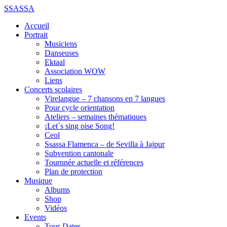
SSASSA
Accueil
Portrait
Musiciens
Danseuses
Ektaal
Association WOW
Liens
Concerts scolaires
Virelangue – 7 chansons en 7 langues
Pour cycle orientation
Ateliers – semaines thématiques
¡Let´s sing oise Song!
Ceol
Ssassa Flamenca – de Sevilla à Jajpur
Subvention cantonale
Tournnée actuelle et références
Plan de protection
Musique
Albums
Shop
Vidéos
Events
Tour-Dates