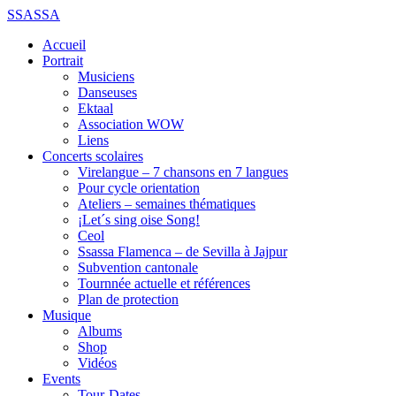
SSASSA
Accueil
Portrait
Musiciens
Danseuses
Ektaal
Association WOW
Liens
Concerts scolaires
Virelangue – 7 chansons en 7 langues
Pour cycle orientation
Ateliers – semaines thématiques
¡Let´s sing oise Song!
Ceol
Ssassa Flamenca – de Sevilla à Jajpur
Subvention cantonale
Tournnée actuelle et références
Plan de protection
Musique
Albums
Shop
Vidéos
Events
Tour-Dates