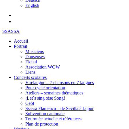
Deutsch
English
SSASSA
Accueil
Portrait
Musiciens
Danseuses
Ektaal
Association WOW
Liens
Concerts scolaires
Virelangue – 7 chansons en 7 langues
Pour cycle orientation
Ateliers – semaines thématiques
¡Let´s sing oise Song!
Ceol
Ssassa Flamenca – de Sevilla à Jajpur
Subvention cantonale
Tournnée actuelle et références
Plan de protection