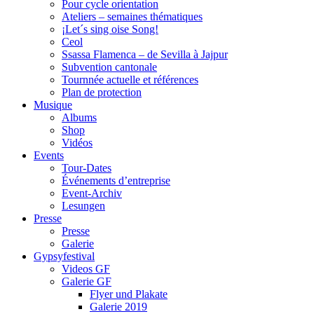
Pour cycle orientation
Ateliers – semaines thématiques
¡Let´s sing oise Song!
Ceol
Ssassa Flamenca – de Sevilla à Jajpur
Subvention cantonale
Tournnée actuelle et références
Plan de protection
Musique
Albums
Shop
Vidéos
Events
Tour-Dates
Événements d’entreprise
Event-Archiv
Lesungen
Presse
Presse
Galerie
Gypsyfestival
Videos GF
Galerie GF
Flyer und Plakate
Galerie 2019