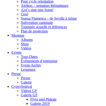
Pour cycle orientation
Ateliers – semaines thématiques
¡Let´s sing oise Song!
Ceol
Ssassa Flamenca – de Sevilla à Jajpur
Subvention cantonale
Tournnée actuelle et références
Plan de protection
Musique
Albums
Shop
Vidéos
Events
Tour-Dates
Événements d’entreprise
Event-Archiv
Lesungen
Presse
Presse
Galerie
Gypsyfestival
Videos GF
Galerie GF
Flyer und Plakate
Galerie 2019