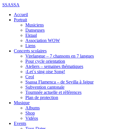
SSASSA
Accueil
Portrait
Musiciens
Danseuses
Ektaal
Association WOW
Liens
Concerts scolaires
Virelangue – 7 chansons en 7 langues
Pour cycle orientation
Ateliers – semaines thématiques
¡Let´s sing oise Song!
Ceol
Ssassa Flamenca – de Sevilla à Jajpur
Subvention cantonale
Tournnée actuelle et références
Plan de protection
Musique
Albums
Shop
Vidéos
Events
Tour-Dates