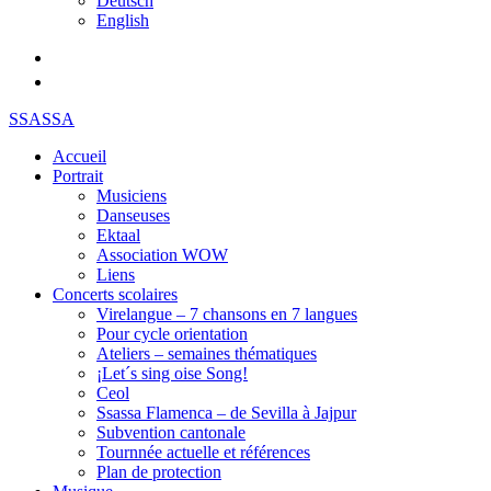
Deutsch
English
SSASSA
Accueil
Portrait
Musiciens
Danseuses
Ektaal
Association WOW
Liens
Concerts scolaires
Virelangue – 7 chansons en 7 langues
Pour cycle orientation
Ateliers – semaines thématiques
¡Let´s sing oise Song!
Ceol
Ssassa Flamenca – de Sevilla à Jajpur
Subvention cantonale
Tournnée actuelle et références
Plan de protection