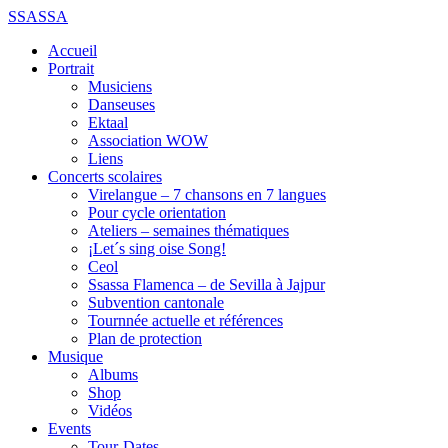
SSASSA
Accueil
Portrait
Musiciens
Danseuses
Ektaal
Association WOW
Liens
Concerts scolaires
Virelangue – 7 chansons en 7 langues
Pour cycle orientation
Ateliers – semaines thématiques
¡Let´s sing oise Song!
Ceol
Ssassa Flamenca – de Sevilla à Jajpur
Subvention cantonale
Tournnée actuelle et références
Plan de protection
Musique
Albums
Shop
Vidéos
Events
Tour-Dates