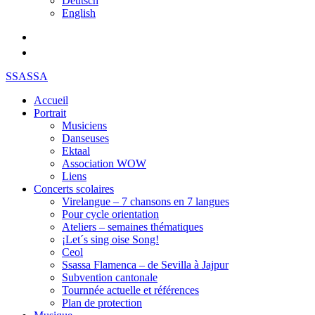
Deutsch
English
SSASSA
Accueil
Portrait
Musiciens
Danseuses
Ektaal
Association WOW
Liens
Concerts scolaires
Virelangue – 7 chansons en 7 langues
Pour cycle orientation
Ateliers – semaines thématiques
¡Let´s sing oise Song!
Ceol
Ssassa Flamenca – de Sevilla à Jajpur
Subvention cantonale
Tournnée actuelle et références
Plan de protection