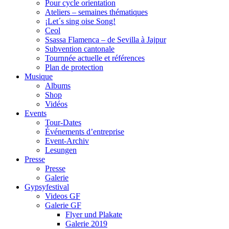
Pour cycle orientation
Ateliers – semaines thématiques
¡Let´s sing oise Song!
Ceol
Ssassa Flamenca – de Sevilla à Jajpur
Subvention cantonale
Tournnée actuelle et références
Plan de protection
Musique
Albums
Shop
Vidéos
Events
Tour-Dates
Événements d’entreprise
Event-Archiv
Lesungen
Presse
Presse
Galerie
Gypsyfestival
Videos GF
Galerie GF
Flyer und Plakate
Galerie 2019