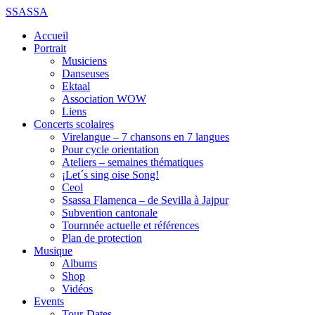
SSASSA
Accueil
Portrait
Musiciens
Danseuses
Ektaal
Association WOW
Liens
Concerts scolaires
Virelangue – 7 chansons en 7 langues
Pour cycle orientation
Ateliers – semaines thématiques
¡Let´s sing oise Song!
Ceol
Ssassa Flamenca – de Sevilla à Jajpur
Subvention cantonale
Tournnée actuelle et références
Plan de protection
Musique
Albums
Shop
Vidéos
Events
Tour-Dates