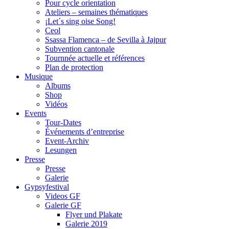
Pour cycle orientation
Ateliers – semaines thématiques
¡Let´s sing oise Song!
Ceol
Ssassa Flamenca – de Sevilla à Jajpur
Subvention cantonale
Tournnée actuelle et références
Plan de protection
Musique
Albums
Shop
Vidéos
Events
Tour-Dates
Événements d’entreprise
Event-Archiv
Lesungen
Presse
Presse
Galerie
Gypsyfestival
Videos GF
Galerie GF
Flyer und Plakate
Galerie 2019