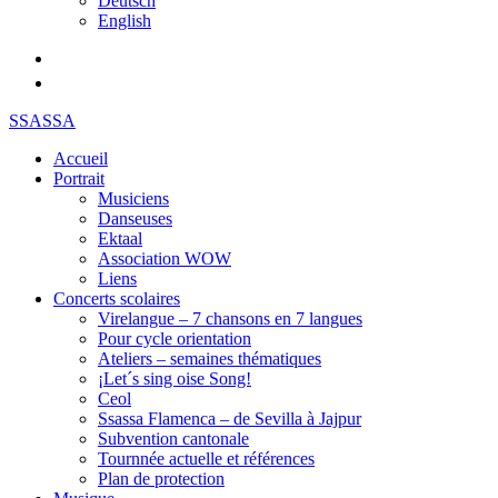
Deutsch
English
SSASSA
Accueil
Portrait
Musiciens
Danseuses
Ektaal
Association WOW
Liens
Concerts scolaires
Virelangue – 7 chansons en 7 langues
Pour cycle orientation
Ateliers – semaines thématiques
¡Let´s sing oise Song!
Ceol
Ssassa Flamenca – de Sevilla à Jajpur
Subvention cantonale
Tournnée actuelle et références
Plan de protection