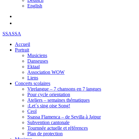
Deutsch
English
SSASSA
Accueil
Portrait
Musiciens
Danseuses
Ektaal
Association WOW
Liens
Concerts scolaires
Virelangue – 7 chansons en 7 langues
Pour cycle orientation
Ateliers – semaines thématiques
¡Let´s sing oise Song!
Ceol
Ssassa Flamenca – de Sevilla à Jajpur
Subvention cantonale
Tournnée actuelle et références
Plan de protection