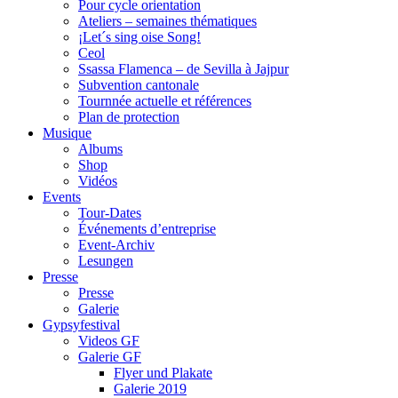
Pour cycle orientation
Ateliers – semaines thématiques
¡Let´s sing oise Song!
Ceol
Ssassa Flamenca – de Sevilla à Jajpur
Subvention cantonale
Tournnée actuelle et références
Plan de protection
Musique
Albums
Shop
Vidéos
Events
Tour-Dates
Événements d’entreprise
Event-Archiv
Lesungen
Presse
Presse
Galerie
Gypsyfestival
Videos GF
Galerie GF
Flyer und Plakate
Galerie 2019