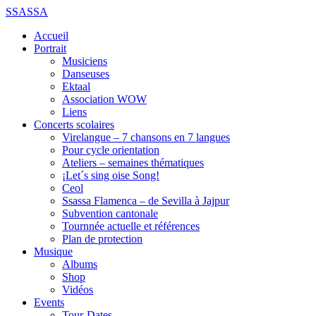
SSASSA
Accueil
Portrait
Musiciens
Danseuses
Ektaal
Association WOW
Liens
Concerts scolaires
Virelangue – 7 chansons en 7 langues
Pour cycle orientation
Ateliers – semaines thématiques
¡Let´s sing oise Song!
Ceol
Ssassa Flamenca – de Sevilla à Jajpur
Subvention cantonale
Tournnée actuelle et références
Plan de protection
Musique
Albums
Shop
Vidéos
Events
Tour-Dates