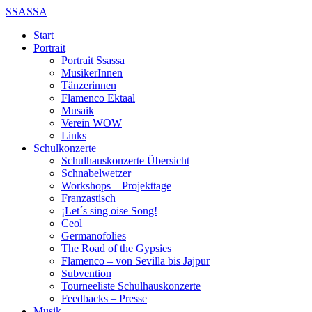
SSASSA
Start
Portrait
Portrait Ssassa
MusikerInnen
Tänzerinnen
Flamenco Ektaal
Musaik
Verein WOW
Links
Schulkonzerte
Schulhauskonzerte Übersicht
Schnabelwetzer
Workshops – Projekttage
Franzastisch
¡Let´s sing oise Song!
Ceol
Germanofolies
The Road of the Gypsies
Flamenco – von Sevilla bis Jajpur
Subvention
Tourneeliste Schulhauskonzerte
Feedbacks – Presse
Musik