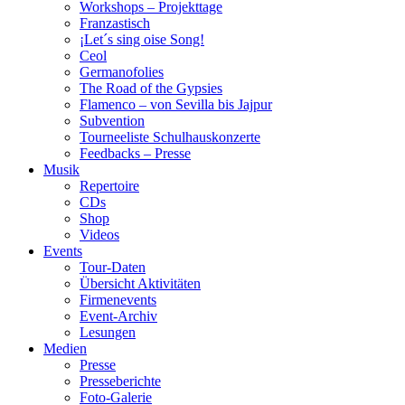
Workshops – Projekttage
Franzastisch
¡Let´s sing oise Song!
Ceol
Germanofolies
The Road of the Gypsies
Flamenco – von Sevilla bis Jajpur
Subvention
Tourneeliste Schulhauskonzerte
Feedbacks – Presse
Musik
Repertoire
CDs
Shop
Videos
Events
Tour-Daten
Übersicht Aktivitäten
Firmenevents
Event-Archiv
Lesungen
Medien
Presse
Presseberichte
Foto-Galerie