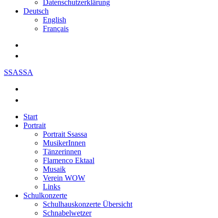
Datenschutzerklärung
Deutsch
English
Français
SSASSA
Start
Portrait
Portrait Ssassa
MusikerInnen
Tänzerinnen
Flamenco Ektaal
Musaik
Verein WOW
Links
Schulkonzerte
Schulhauskonzerte Übersicht
Schnabelwetzer