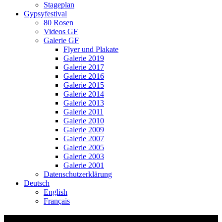
Stageplan
Gypsyfestival
80 Rosen
Videos GF
Galerie GF
Flyer und Plakate
Galerie 2019
Galerie 2017
Galerie 2016
Galerie 2015
Galerie 2014
Galerie 2013
Galerie 2011
Galerie 2010
Galerie 2009
Galerie 2007
Galerie 2005
Galerie 2003
Galerie 2001
Datenschutzerklärung
Deutsch
English
Français
04 Zeniv se upopa