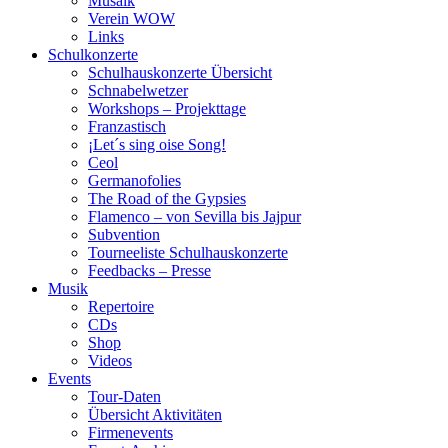
Musaik
Verein WOW
Links
Schulkonzerte
Schulhauskonzerte Übersicht
Schnabelwetzer
Workshops – Projekttage
Franzastisch
¡Let´s sing oise Song!
Ceol
Germanofolies
The Road of the Gypsies
Flamenco – von Sevilla bis Jajpur
Subvention
Tourneeliste Schulhauskonzerte
Feedbacks – Presse
Musik
Repertoire
CDs
Shop
Videos
Events
Tour-Daten
Übersicht Aktivitäten
Firmenevents