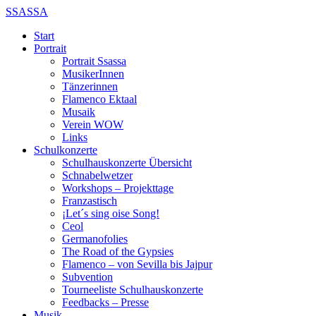
SSASSA
Start
Portrait
Portrait Ssassa
MusikerInnen
Tänzerinnen
Flamenco Ektaal
Musaik
Verein WOW
Links
Schulkonzerte
Schulhauskonzerte Übersicht
Schnabelwetzer
Workshops – Projekttage
Franzastisch
¡Let´s sing oise Song!
Ceol
Germanofolies
The Road of the Gypsies
Flamenco – von Sevilla bis Jajpur
Subvention
Tourneeliste Schulhauskonzerte
Feedbacks – Presse
Musik