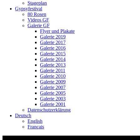
Stageplan
Gypsyfestival
80 Rosen
Videos GF
Galerie GF
Flyer und Plakate
Galerie 2019
Galerie 2017
Galerie 2016
Galerie 2015
Galerie 2014
Galerie 2013
Galerie 2011
Galerie 2010
Galerie 2009
Galerie 2007
Galerie 2005
Galerie 2003
Galerie 2001
Datenschutzerklärung
Deutsch
English
Français
Video-Vorschaubild: Ssassa: The Wedding 