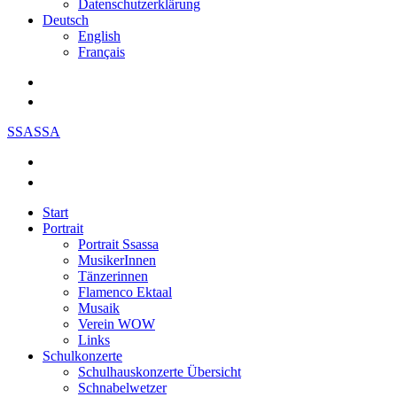
Datenschutzerklärung
Deutsch
English
Français
SSASSA
Start
Portrait
Portrait Ssassa
MusikerInnen
Tänzerinnen
Flamenco Ektaal
Musaik
Verein WOW
Links
Schulkonzerte
Schulhauskonzerte Übersicht
Schnabelwetzer