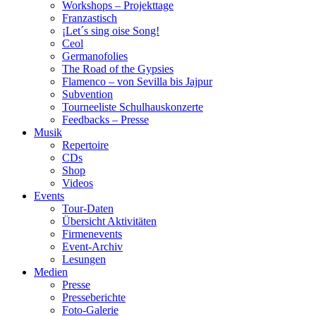
Workshops – Projekttage
Franzastisch
¡Let´s sing oise Song!
Ceol
Germanofolies
The Road of the Gypsies
Flamenco – von Sevilla bis Jajpur
Subvention
Tourneeliste Schulhauskonzerte
Feedbacks – Presse
Musik
Repertoire
CDs
Shop
Videos
Events
Tour-Daten
Übersicht Aktivitäten
Firmenevents
Event-Archiv
Lesungen
Medien
Presse
Presseberichte
Foto-Galerie