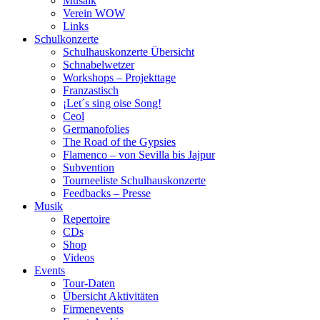
Musaik
Verein WOW
Links
Schulkonzerte
Schulhauskonzerte Übersicht
Schnabelwetzer
Workshops – Projekttage
Franzastisch
¡Let´s sing oise Song!
Ceol
Germanofolies
The Road of the Gypsies
Flamenco – von Sevilla bis Jajpur
Subvention
Tourneeliste Schulhauskonzerte
Feedbacks – Presse
Musik
Repertoire
CDs
Shop
Videos
Events
Tour-Daten
Übersicht Aktivitäten
Firmenevents