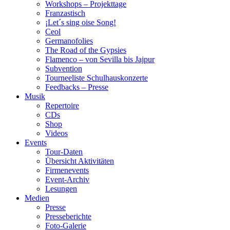
Workshops – Projekttage
Franzastisch
¡Let´s sing oise Song!
Ceol
Germanofolies
The Road of the Gypsies
Flamenco – von Sevilla bis Jajpur
Subvention
Tourneeliste Schulhauskonzerte
Feedbacks – Presse
Musik
Repertoire
CDs
Shop
Videos
Events
Tour-Daten
Übersicht Aktivitäten
Firmenevents
Event-Archiv
Lesungen
Medien
Presse
Presseberichte
Foto-Galerie