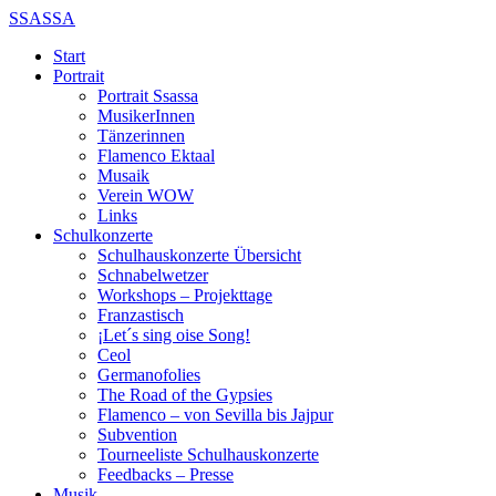
SSASSA
Start
Portrait
Portrait Ssassa
MusikerInnen
Tänzerinnen
Flamenco Ektaal
Musaik
Verein WOW
Links
Schulkonzerte
Schulhauskonzerte Übersicht
Schnabelwetzer
Workshops – Projekttage
Franzastisch
¡Let´s sing oise Song!
Ceol
Germanofolies
The Road of the Gypsies
Flamenco – von Sevilla bis Jajpur
Subvention
Tourneeliste Schulhauskonzerte
Feedbacks – Presse
Musik