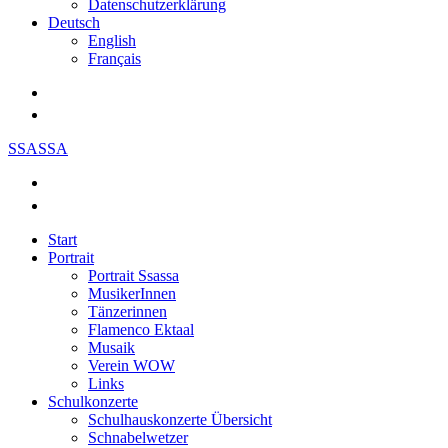
Datenschutzerklärung
Deutsch
English
Français
SSASSA
Start
Portrait
Portrait Ssassa
MusikerInnen
Tänzerinnen
Flamenco Ektaal
Musaik
Verein WOW
Links
Schulkonzerte
Schulhauskonzerte Übersicht
Schnabelwetzer