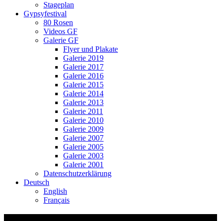
Stageplan
Gypsyfestival
80 Rosen
Videos GF
Galerie GF
Flyer und Plakate
Galerie 2019
Galerie 2017
Galerie 2016
Galerie 2015
Galerie 2014
Galerie 2013
Galerie 2011
Galerie 2010
Galerie 2009
Galerie 2007
Galerie 2005
Galerie 2003
Galerie 2001
Datenschutzerklärung
Deutsch
English
Français
Video-Vorschaubild: Ssassa: Staja mit