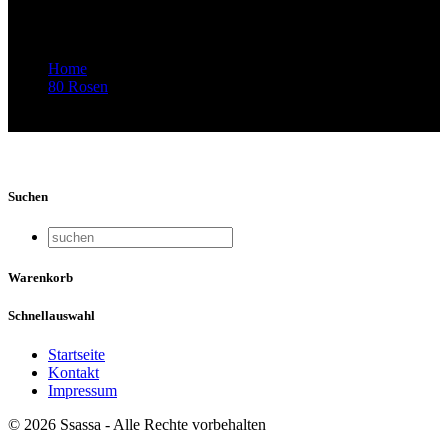
Meryem Anachkova, Zürich 2019
Home
80 Rosen
Video-Vorschaubild: Ssassa: Staja mit Meryem Anachkova,
Zürich 2019
Suchen
Warenkorb
Schnellauswahl
Startseite
Kontakt
Impressum
© 2026 Ssassa - Alle Rechte vorbehalten