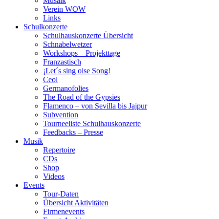
Musaik
Verein WOW
Links
Schulkonzerte
Schulhauskonzerte Übersicht
Schnabelwetzer
Workshops – Projekttage
Franzastisch
¡Let´s sing oise Song!
Ceol
Germanofolies
The Road of the Gypsies
Flamenco – von Sevilla bis Jajpur
Subvention
Tourneeliste Schulhauskonzerte
Feedbacks – Presse
Musik
Repertoire
CDs
Shop
Videos
Events
Tour-Daten
Übersicht Aktivitäten
Firmenevents